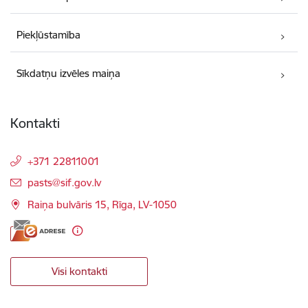
Piekļūstamība
Sīkdatņu izvēles maiņa
Kontakti
+371 22811001
E-pasts:
pasts@sif.gov.lv
Raiņa bulvāris 15, Rīga, LV-1050
Visi kontakti