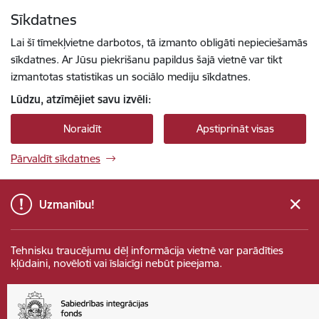
Pāriet uz lapas saturu
Sīkdatnes
Spied
lai meklētu
Enter
Lai šī tīmekļvietne darbotos, tā izmanto obligāti nepieciešamās
sīkdatnes. Ar Jūsu piekrišanu papildus šajā vietnē var tikt
izmantotas statistikas un sociālo mediju sīkdatnes.
Lūdzu, atzīmējiet savu izvēli:
Noraidīt
Apstiprināt visas
Pārvaldīt sīkdatnes
Uzmanību!
Tehnisku traucējumu dēļ informācija vietnē var parādīties
kļūdaini, novēloti vai īslaicīgi nebūt pieejama.