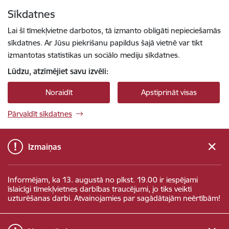
Pāriet uz lapas saturu
Sīkdatnes
Spied
lai meklētu
Enter
Lai šī tīmekļvietne darbotos, tā izmanto obligāti nepieciešamās
sīkdatnes. Ar Jūsu piekrišanu papildus šajā vietnē var tikt
izmantotas statistikas un sociālo mediju sīkdatnes.
Lūdzu, atzīmējiet savu izvēli:
Noraidīt
Apstiprināt visas
Pārvaldīt sīkdatnes
Izmaiņas
Informējam, ka 13. augustā no plkst. 19.00 ir iespējami
īslaicīgi tīmekļvietnes darbības traucējumi, jo tiks veikti
uzturēšanas darbi. Atvainojamies par sagādātajām neērtībām!