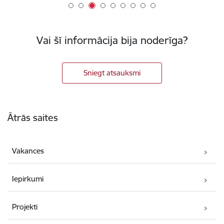
Vai šī informācija bija noderīga?
Sniegt atsauksmi
Kājene
Ātrās saites
Vakances
Iepirkumi
Projekti