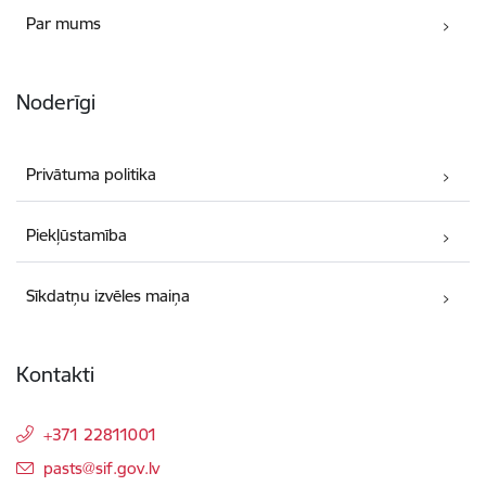
Par mums
Noderīgi
Privātuma politika
Piekļūstamība
Sīkdatņu izvēles maiņa
Kontakti
+371 22811001
E-pasts:
pasts@sif.gov.lv