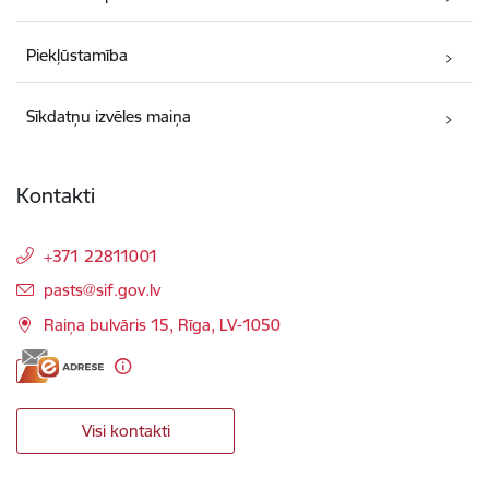
Piekļūstamība
Sīkdatņu izvēles maiņa
Kontakti
+371 22811001
E-pasts:
pasts@sif.gov.lv
Raiņa bulvāris 15, Rīga, LV-1050
Visi kontakti