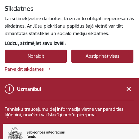
Pāriet uz lapas saturu
Sīkdatnes
Spied
lai meklētu
Enter
Lai šī tīmekļvietne darbotos, tā izmanto obligāti nepieciešamās
sīkdatnes. Ar Jūsu piekrišanu papildus šajā vietnē var tikt
izmantotas statistikas un sociālo mediju sīkdatnes.
Lūdzu, atzīmējiet savu izvēli:
Noraidīt
Apstiprināt visas
Pārvaldīt sīkdatnes
Uzmanību!
Tehnisku traucējumu dēļ informācija vietnē var parādīties
kļūdaini, novēloti vai īslaicīgi nebūt pieejama.