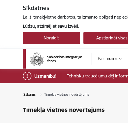
Pāriet uz lapas saturu
Sīkdatnes
Lai šī tīmekļvietne darbotos, tā izmanto obligāti nepiec
Lūdzu, atzīmējiet savu izvēli:
Noraidīt
Apstiprināt visas
Par mums
Uzmanību!
Tehnisku traucējumu dēļ informāci
Sākums
Tīmekļa vietnes novērtējums
Tīmekļa vietnes novērtējums