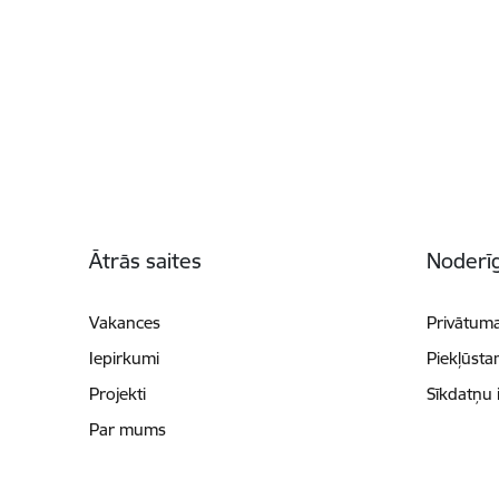
Kājene
Ātrās saites
Noderīg
Vakances
Privātuma
Iepirkumi
Piekļūsta
Projekti
Sīkdatņu 
Par mums