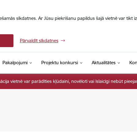
iešamās sīkdatnes. Ar Jūsu piekrišanu papildus šajā vietnē var tikt i
Pārvaldīt sīkdatnes
Pakalpojumi
Projektu konkursi
Aktualitātes
Kon
ja vietnē var parādīties kļūdaini, novēloti vai īslaicīgi nebūt pieej