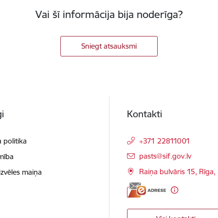
Vai šī informācija bija noderīga?
Sniegt atsauksmi
i
Kontakti
 politika
+371 22811001
E-pasts:
pasts@sif.gov.lv
mība
Raiņa bulvāris 15, Rīga
izvēles maiņa