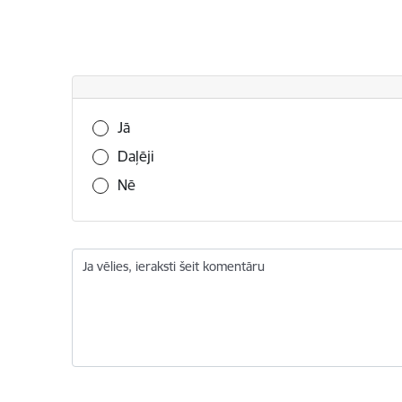
Vai šī informācija bija noderīga?
Jā
Daļēji
Nē
Ja vēlies, ieraksti šeit komentāru