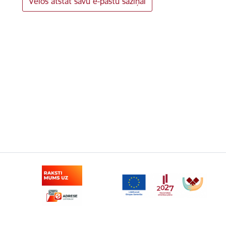
Vēlos atstāt savu e-pastu saziņai