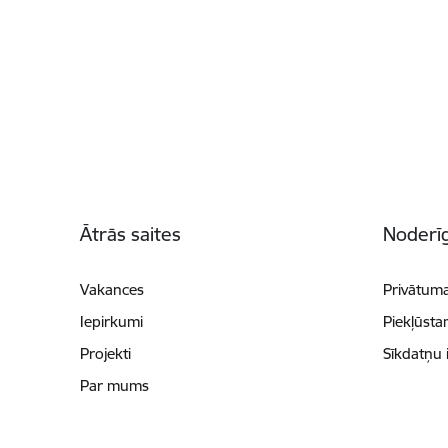
Kājene
Ātrās saites
Noderīg
Vakances
Privātuma
Iepirkumi
Piekļūsta
Projekti
Sīkdatņu 
Par mums