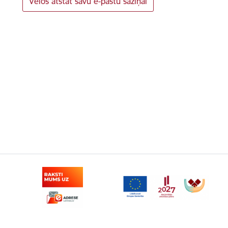
Vēlos atstāt savu e-pastu saziņai