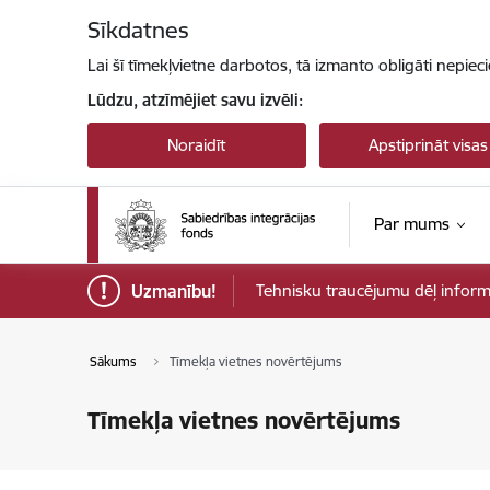
Pāriet uz lapas saturu
Sīkdatnes
Lai šī tīmekļvietne darbotos, tā izmanto obligāti nepiec
Lūdzu, atzīmējiet savu izvēli:
Noraidīt
Apstiprināt visas
Par mums
Uzmanību!
Tehnisku traucējumu dēļ informāci
Sākums
Tīmekļa vietnes novērtējums
Tīmekļa vietnes novērtējums