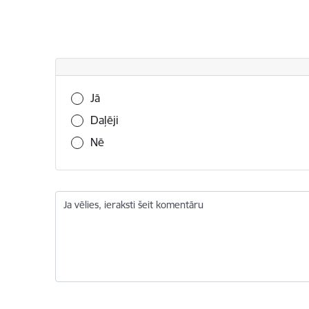
Vai šī informācija bija noderīga?
Jā
Daļēji
Nē
Ja vēlies, ieraksti šeit komentāru