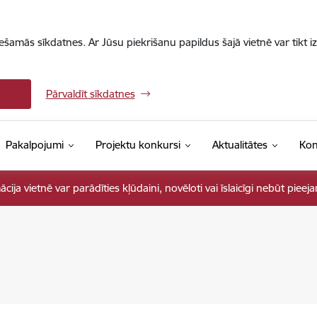
iešamās sīkdatnes. Ar Jūsu piekrišanu papildus šajā vietnē var tikt i
Pārvaldīt sīkdatnes
Pakalpojumi
Projektu konkursi
Aktualitātes
Kon
ja vietnē var parādīties kļūdaini, novēloti vai īslaicīgi nebūt pieej