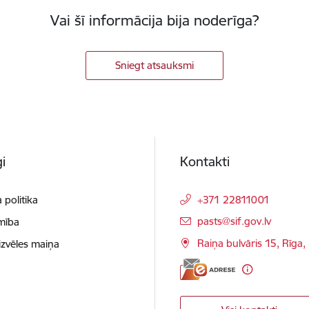
Vai šī informācija bija noderīga?
Sniegt atsauksmi
i
Kontakti
 politika
+371 22811001
E-pasts:
pasts@sif.gov.lv
mība
Raiņa bulvāris 15, Rīga
izvēles maiņa