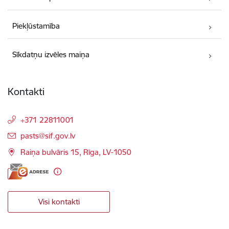
Piekļūstamība
Sīkdatņu izvēles maiņa
Kontakti
+371 22811001
E-pasts:
pasts@sif.gov.lv
Raiņa bulvāris 15, Rīga, LV-1050
Visi kontakti