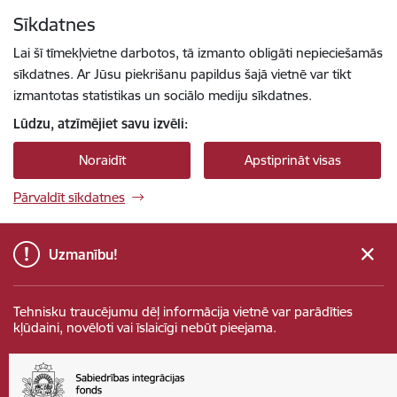
Pāriet uz lapas saturu
Sīkdatnes
Spied
lai meklētu
Enter
Lai šī tīmekļvietne darbotos, tā izmanto obligāti nepieciešamās
sīkdatnes. Ar Jūsu piekrišanu papildus šajā vietnē var tikt
izmantotas statistikas un sociālo mediju sīkdatnes.
Lūdzu, atzīmējiet savu izvēli:
Noraidīt
Apstiprināt visas
Pārvaldīt sīkdatnes
Uzmanību!
Tehnisku traucējumu dēļ informācija vietnē var parādīties
kļūdaini, novēloti vai īslaicīgi nebūt pieejama.