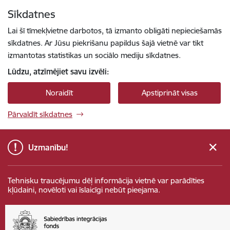
Pāriet uz lapas saturu
Sīkdatnes
Spied
lai meklētu
Enter
Lai šī tīmekļvietne darbotos, tā izmanto obligāti nepieciešamās
sīkdatnes. Ar Jūsu piekrišanu papildus šajā vietnē var tikt
izmantotas statistikas un sociālo mediju sīkdatnes.
Lūdzu, atzīmējiet savu izvēli:
Noraidīt
Apstiprināt visas
Pārvaldīt sīkdatnes
Uzmanību!
Tehnisku traucējumu dēļ informācija vietnē var parādīties
kļūdaini, novēloti vai īslaicīgi nebūt pieejama.