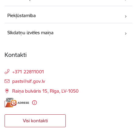
Piekļūstamība
Sīkdatņu izvēles maiņa
Kontakti
+371 22811001
E-pasts:
pasts@sif.gov.lv
Raiņa bulvāris 15, Rīga, LV-1050
Visi kontakti