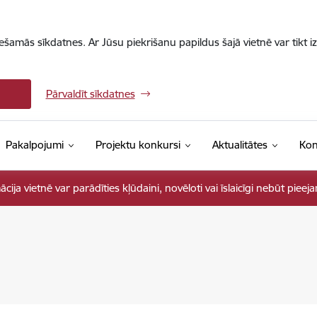
iešamās sīkdatnes. Ar Jūsu piekrišanu papildus šajā vietnē var tikt i
Pārvaldīt sīkdatnes
Pakalpojumi
Projektu konkursi
Aktualitātes
Kon
ja vietnē var parādīties kļūdaini, novēloti vai īslaicīgi nebūt pieej