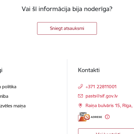
Vai šī informācija bija noderīga?
Sniegt atsauksmi
i
Kontakti
 politika
+371 22811001
E-pasts:
pasts@sif.gov.lv
mība
Raiņa bulvāris 15, Rīga
izvēles maiņa