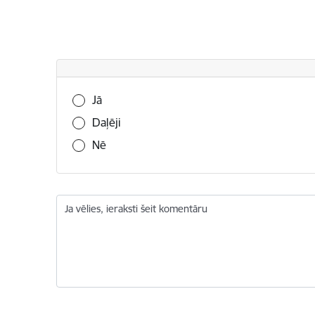
Vai šī informācija bija noderīga?
Jā
Daļēji
Nē
Ja vēlies, ieraksti šeit komentāru