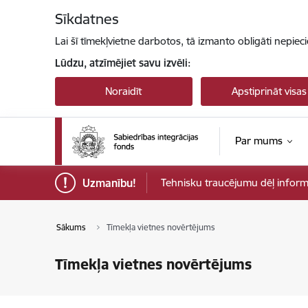
Pāriet uz lapas saturu
Sīkdatnes
Lai šī tīmekļvietne darbotos, tā izmanto obligāti nepiec
Lūdzu, atzīmējiet savu izvēli:
Noraidīt
Apstiprināt visas
Par mums
Uzmanību!
Tehnisku traucējumu dēļ informāci
Sākums
Tīmekļa vietnes novērtējums
Tīmekļa vietnes novērtējums