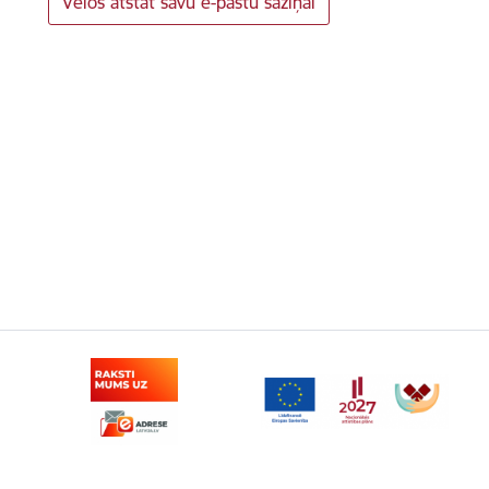
Vēlos atstāt savu e-pastu saziņai