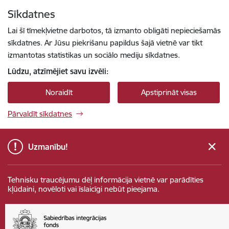
Pāriet uz lapas saturu
Sīkdatnes
Spied
lai meklētu
Enter
Lai šī tīmekļvietne darbotos, tā izmanto obligāti nepieciešamās
sīkdatnes. Ar Jūsu piekrišanu papildus šajā vietnē var tikt
izmantotas statistikas un sociālo mediju sīkdatnes.
Lūdzu, atzīmējiet savu izvēli:
Noraidīt
Apstiprināt visas
Pārvaldīt sīkdatnes
Uzmanību!
Tehnisku traucējumu dēļ informācija vietnē var parādīties
kļūdaini, novēloti vai īslaicīgi nebūt pieejama.