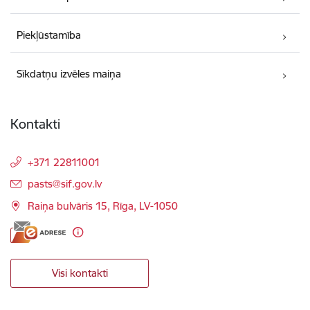
Piekļūstamība
Sīkdatņu izvēles maiņa
Kontakti
+371 22811001
E-pasts:
pasts@sif.gov.lv
Raiņa bulvāris 15, Rīga, LV-1050
Visi kontakti