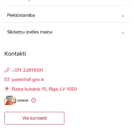
Piekļūstamība
Sīkdatņu izvēles maiņa
Kontakti
+371 22811001
E-pasts:
pasts@sif.gov.lv
Raiņa bulvāris 15, Rīga, LV-1050
Visi kontakti