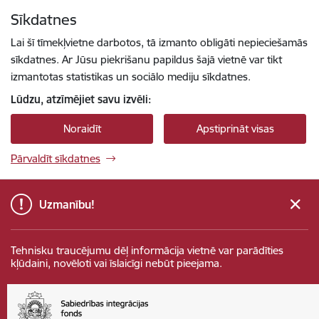
Pāriet uz lapas saturu
Sīkdatnes
Spied
lai meklētu
Enter
Lai šī tīmekļvietne darbotos, tā izmanto obligāti nepieciešamās
sīkdatnes. Ar Jūsu piekrišanu papildus šajā vietnē var tikt
izmantotas statistikas un sociālo mediju sīkdatnes.
Lūdzu, atzīmējiet savu izvēli:
Noraidīt
Apstiprināt visas
Pārvaldīt sīkdatnes
Uzmanību!
Tehnisku traucējumu dēļ informācija vietnē var parādīties
kļūdaini, novēloti vai īslaicīgi nebūt pieejama.