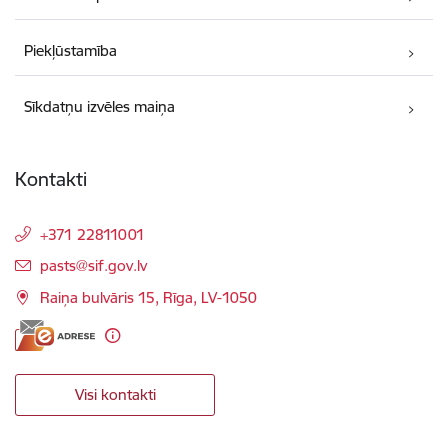
Piekļūstamība
Sīkdatņu izvēles maiņa
Kontakti
+371 22811001
E-pasts:
pasts@sif.gov.lv
Raiņa bulvāris 15, Rīga, LV-1050
Visi kontakti