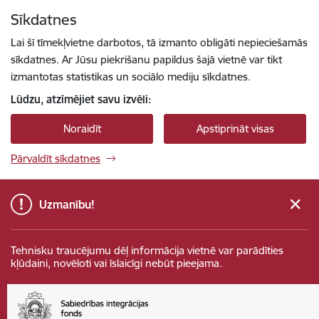
Pāriet uz lapas saturu
Sīkdatnes
Spied
lai meklētu
Enter
Lai šī tīmekļvietne darbotos, tā izmanto obligāti nepieciešamās
sīkdatnes. Ar Jūsu piekrišanu papildus šajā vietnē var tikt
izmantotas statistikas un sociālo mediju sīkdatnes.
Lūdzu, atzīmējiet savu izvēli:
Noraidīt
Apstiprināt visas
Pārvaldīt sīkdatnes
Uzmanību!
Tehnisku traucējumu dēļ informācija vietnē var parādīties
kļūdaini, novēloti vai īslaicīgi nebūt pieejama.