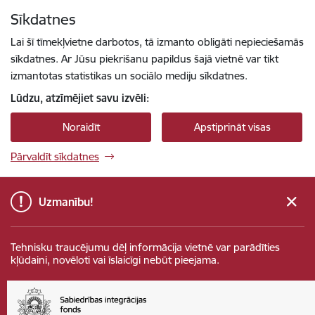
Pāriet uz lapas saturu
Sīkdatnes
Spied
lai meklētu
Enter
Lai šī tīmekļvietne darbotos, tā izmanto obligāti nepieciešamās
sīkdatnes. Ar Jūsu piekrišanu papildus šajā vietnē var tikt
izmantotas statistikas un sociālo mediju sīkdatnes.
Lūdzu, atzīmējiet savu izvēli:
Noraidīt
Apstiprināt visas
Pārvaldīt sīkdatnes
Uzmanību!
Tehnisku traucējumu dēļ informācija vietnē var parādīties
kļūdaini, novēloti vai īslaicīgi nebūt pieejama.