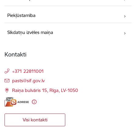
Piekļūstamība
Sīkdatņu izvēles maiņa
Kontakti
+371 22811001
E-pasts:
pasts@sif.gov.lv
Raiņa bulvāris 15, Rīga, LV-1050
Visi kontakti