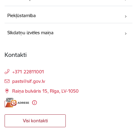
Piekļūstamība
Sīkdatņu izvēles maiņa
Kontakti
+371 22811001
E-pasts:
pasts@sif.gov.lv
Raiņa bulvāris 15, Rīga, LV-1050
Visi kontakti