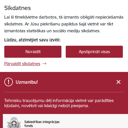
Pāriet uz lapas saturu
Sīkdatnes
Spied
lai meklētu
Enter
Lai šī tīmekļvietne darbotos, tā izmanto obligāti nepieciešamās
sīkdatnes. Ar Jūsu piekrišanu papildus šajā vietnē var tikt
izmantotas statistikas un sociālo mediju sīkdatnes.
Lūdzu, atzīmējiet savu izvēli:
Noraidīt
Apstiprināt visas
Pārvaldīt sīkdatnes
Uzmanību!
Tehnisku traucējumu dēļ informācija vietnē var parādīties
kļūdaini, novēloti vai īslaicīgi nebūt pieejama.