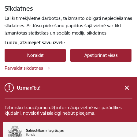
Pāriet uz lapas saturu
Sīkdatnes
Spied
lai meklētu
Enter
Lai šī tīmekļvietne darbotos, tā izmanto obligāti nepieciešamās
sīkdatnes. Ar Jūsu piekrišanu papildus šajā vietnē var tikt
izmantotas statistikas un sociālo mediju sīkdatnes.
Lūdzu, atzīmējiet savu izvēli:
Noraidīt
Apstiprināt visas
Pārvaldīt sīkdatnes
Uzmanību!
Tehnisku traucējumu dēļ informācija vietnē var parādīties
kļūdaini, novēloti vai īslaicīgi nebūt pieejama.