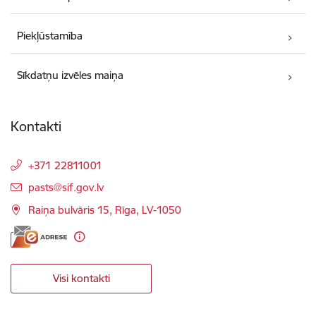
Piekļūstamība
Sīkdatņu izvēles maiņa
Kontakti
+371 22811001
E-pasts:
pasts@sif.gov.lv
Raiņa bulvāris 15, Rīga, LV-1050
Visi kontakti