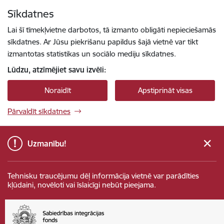
Pāriet uz lapas saturu
Sīkdatnes
Spied
lai meklētu
Enter
Lai šī tīmekļvietne darbotos, tā izmanto obligāti nepieciešamās
sīkdatnes. Ar Jūsu piekrišanu papildus šajā vietnē var tikt
izmantotas statistikas un sociālo mediju sīkdatnes.
Lūdzu, atzīmējiet savu izvēli:
Noraidīt
Apstiprināt visas
Pārvaldīt sīkdatnes
Uzmanību!
Tehnisku traucējumu dēļ informācija vietnē var parādīties
kļūdaini, novēloti vai īslaicīgi nebūt pieejama.