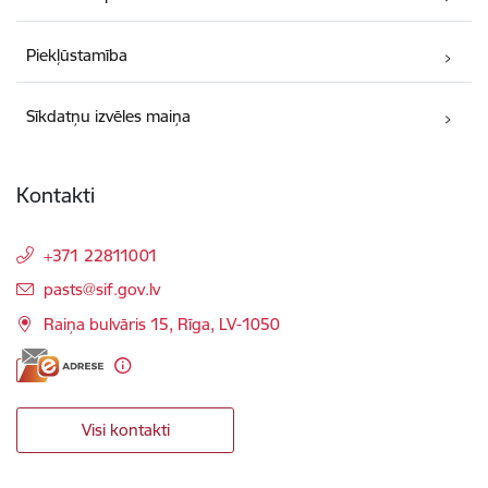
Piekļūstamība
Sīkdatņu izvēles maiņa
Kontakti
+371 22811001
E-pasts:
pasts@sif.gov.lv
Raiņa bulvāris 15, Rīga, LV-1050
Visi kontakti