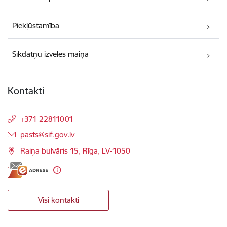
Piekļūstamība
Sīkdatņu izvēles maiņa
Kontakti
+371 22811001
E-pasts:
pasts@sif.gov.lv
Raiņa bulvāris 15, Rīga, LV-1050
Visi kontakti