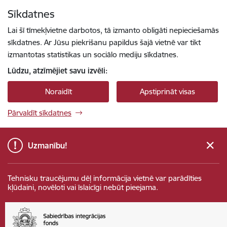
Pāriet uz lapas saturu
Sīkdatnes
Spied
lai meklētu
Enter
Lai šī tīmekļvietne darbotos, tā izmanto obligāti nepieciešamās
sīkdatnes. Ar Jūsu piekrišanu papildus šajā vietnē var tikt
izmantotas statistikas un sociālo mediju sīkdatnes.
Lūdzu, atzīmējiet savu izvēli:
Noraidīt
Apstiprināt visas
Pārvaldīt sīkdatnes
Uzmanību!
Tehnisku traucējumu dēļ informācija vietnē var parādīties
kļūdaini, novēloti vai īslaicīgi nebūt pieejama.