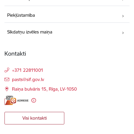
Piekļūstamība
Sīkdatņu izvēles maiņa
Kontakti
+371 22811001
E-pasts:
pasts@sif.gov.lv
Raiņa bulvāris 15, Rīga, LV-1050
Visi kontakti