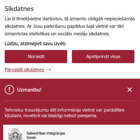
Pāriet uz lapas saturu
Sīkdatnes
Spied
lai meklētu
Enter
Lai šī tīmekļvietne darbotos, tā izmanto obligāti nepieciešamās
sīkdatnes. Ar Jūsu piekrišanu papildus šajā vietnē var tikt
izmantotas statistikas un sociālo mediju sīkdatnes.
Lūdzu, atzīmējiet savu izvēli:
Noraidīt
Apstiprināt visas
Pārvaldīt sīkdatnes
Uzmanību!
Tehnisku traucējumu dēļ informācija vietnē var parādīties
kļūdaini, novēloti vai īslaicīgi nebūt pieejama.