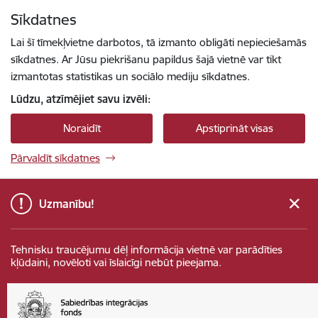
Pāriet uz lapas saturu
Sīkdatnes
Spied
lai meklētu
Enter
Lai šī tīmekļvietne darbotos, tā izmanto obligāti nepieciešamās
sīkdatnes. Ar Jūsu piekrišanu papildus šajā vietnē var tikt
izmantotas statistikas un sociālo mediju sīkdatnes.
Lūdzu, atzīmējiet savu izvēli:
Noraidīt
Apstiprināt visas
Pārvaldīt sīkdatnes
Uzmanību!
Tehnisku traucējumu dēļ informācija vietnē var parādīties
kļūdaini, novēloti vai īslaicīgi nebūt pieejama.