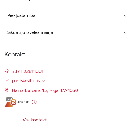
Piekļūstamība
Sīkdatņu izvēles maiņa
Kontakti
+371 22811001
E-pasts:
pasts@sif.gov.lv
Raiņa bulvāris 15, Rīga, LV-1050
Visi kontakti