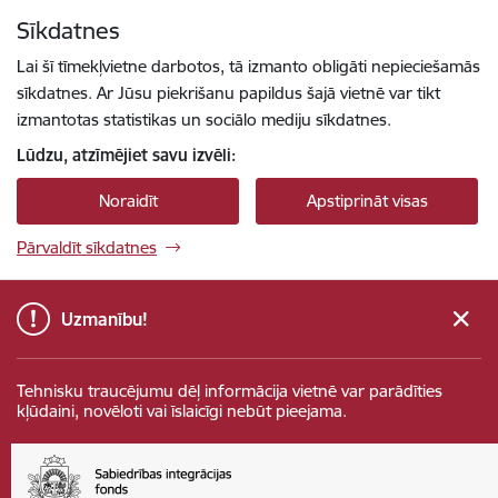
Pāriet uz lapas saturu
Sīkdatnes
Spied
lai meklētu
Enter
Lai šī tīmekļvietne darbotos, tā izmanto obligāti nepieciešamās
sīkdatnes. Ar Jūsu piekrišanu papildus šajā vietnē var tikt
izmantotas statistikas un sociālo mediju sīkdatnes.
Lūdzu, atzīmējiet savu izvēli:
Noraidīt
Apstiprināt visas
Pārvaldīt sīkdatnes
Uzmanību!
Tehnisku traucējumu dēļ informācija vietnē var parādīties
kļūdaini, novēloti vai īslaicīgi nebūt pieejama.