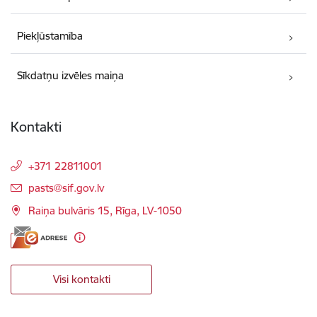
Piekļūstamība
Sīkdatņu izvēles maiņa
Kontakti
+371 22811001
E-pasts:
pasts@sif.gov.lv
Raiņa bulvāris 15, Rīga, LV-1050
Visi kontakti