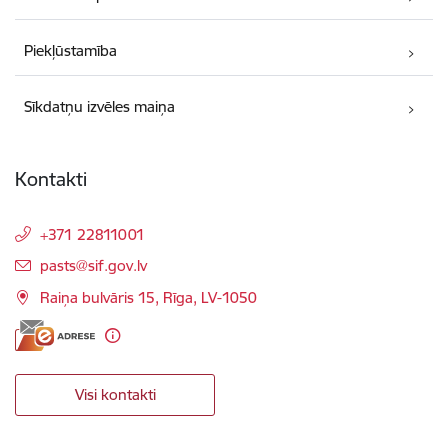
Piekļūstamība
Sīkdatņu izvēles maiņa
Kontakti
+371 22811001
E-pasts:
pasts@sif.gov.lv
Raiņa bulvāris 15, Rīga, LV-1050
Visi kontakti