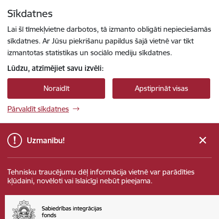
Pāriet uz lapas saturu
Sīkdatnes
Spied
lai meklētu
Enter
Lai šī tīmekļvietne darbotos, tā izmanto obligāti nepieciešamās
sīkdatnes. Ar Jūsu piekrišanu papildus šajā vietnē var tikt
izmantotas statistikas un sociālo mediju sīkdatnes.
Lūdzu, atzīmējiet savu izvēli:
Noraidīt
Apstiprināt visas
Pārvaldīt sīkdatnes
Uzmanību!
Tehnisku traucējumu dēļ informācija vietnē var parādīties
kļūdaini, novēloti vai īslaicīgi nebūt pieejama.