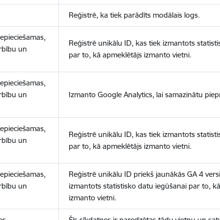
Reģistrē, ka tiek parādīts modālais logs.
nepieciešamas,
Reģistrē unikālu ID, kas tiek izmantots statist
arbību un
par to, kā apmeklētājs izmanto vietni.
nepieciešamas,
arbību un
Izmanto Google Analytics, lai samazinātu piep
nepieciešamas,
Reģistrē unikālu ID, kas tiek izmantots statist
arbību un
par to, kā apmeklētājs izmanto vietni.
nepieciešamas,
Reģistrē unikālu ID priekš jaunākās GA 4 versij
arbību un
izmantots statistisko datu iegūšanai par to, k
izmanto vietni.
es
Šīs sīkdatnes ir paredzētas tādu vietņu un sat