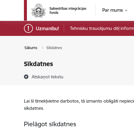
Pāriet uz lapas saturu
Par mums
Uzmanību!
Tehnisku traucējumu dēļ informāci
Sākums
Sīkdatnes
Sīkdatnes
Atskaņot tekstu
Lai šī tīmekļvietne darbotos, tā izmanto obligāti nepiec
sīkdatnes.
Pielāgot sīkdatnes