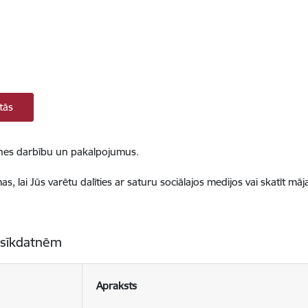
tās
ietnes darbību un pakalpojumus.
, lai Jūs varētu dalīties ar saturu sociālajos medijos vai skatīt mā
 sīkdatnēm
Apraksts