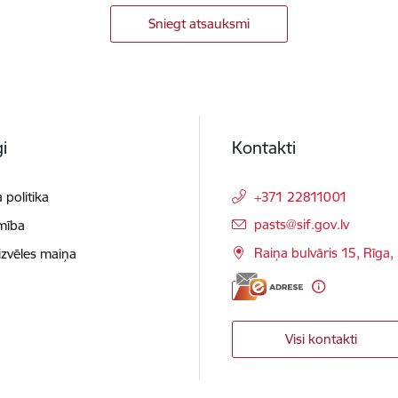
Sniegt atsauksmi
i
Kontakti
 politika
+371 22811001
E-pasts:
pasts@sif.gov.lv
mība
Raiņa bulvāris 15, Rīga
izvēles maiņa
Visi kontakti