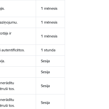
jis.
1 mēnesis
 paziņojumu.
1 mēnesis
otājs ir
1 mēnesis
 autentificētos.
1 stunda
kļa.
Sesija
Sesija
 nerādītu
Sesija
ēruši tos.
 nerādītu
Sesija
ēruši tos.