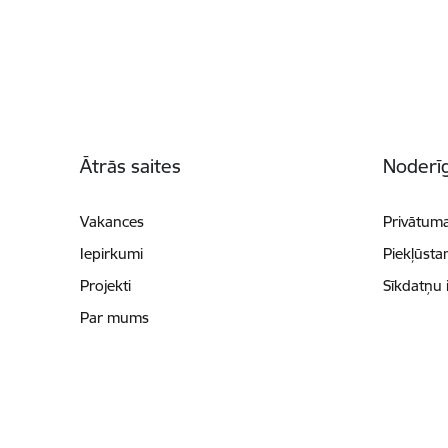
Kājene
Ātrās saites
Noderīg
Vakances
Privātuma
Iepirkumi
Piekļūsta
Projekti
Sīkdatņu 
Par mums