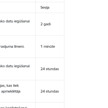
Sesija
isko datu iegūšanai
2 gadi
rasījuma līmeni.
1 minūte
isko datu iegūšanai
24 stundas
as, kas tiek
ā apmeklētājs
24 stundas
ura koplietošanai,