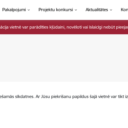
Pakalpojumi
Projektu konkursi
Aktualitātes
Kon
ja vietnē var parādīties kļūdaini, novēloti vai īslaicīgi nebūt pieej
iešamās sīkdatnes. Ar Jūsu piekrišanu papildus šajā vietnē var tikt i