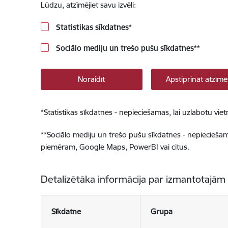
Lūdzu, atzīmējiet savu izvēli:
Statistikas sīkdatnes
*
Sociālo mediju un trešo pušu sīkdatnes
**
Noraidīt
Apstiprināt atzīmē
*
Statistikas sīkdatnes - nepieciešamas, lai uzlabotu v
**
Sociālo mediju un trešo pušu sīkdatnes - nepieciešamas
piemēram, Google Maps, PowerBI vai citus.
Detalizētāka informācija par izmantotajām
Sīkdatne
Grupa