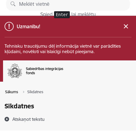
Pāriet uz lapas saturu
Spied
lai meklētu
Enter
Uzmanību!
Tehnisku traucējumu dēļ informācija vietnē var parādīties
kļūdaini, novēloti vai īslaicīgi nebūt pieejama.
Sākums
Sīkdatnes
Sīkdatnes
Atskaņot tekstu