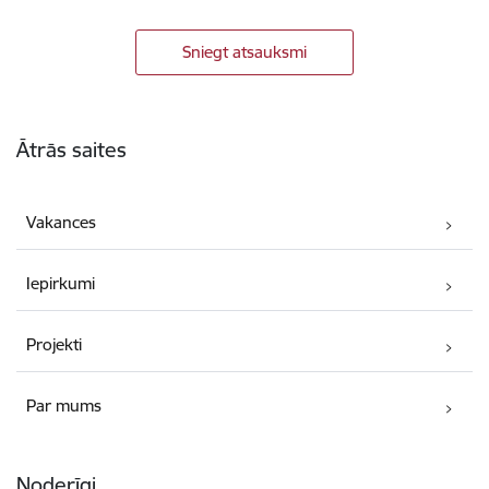
Sniegt atsauksmi
Kājene
Ātrās saites
Vakances
Iepirkumi
Projekti
Par mums
Noderīgi