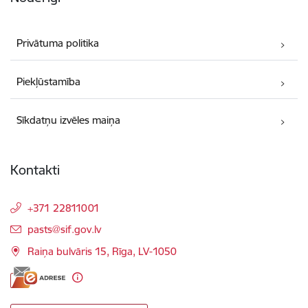
Privātuma politika
Piekļūstamība
Sīkdatņu izvēles maiņa
Kontakti
+371 22811001
E-pasts:
pasts@sif.gov.lv
Raiņa bulvāris 15, Rīga, LV-1050