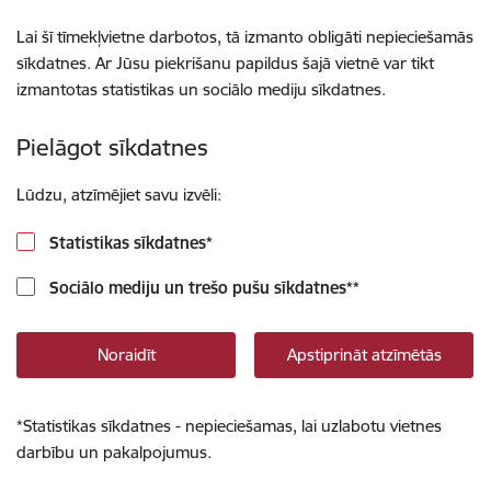
Lai šī tīmekļvietne darbotos, tā izmanto obligāti nepieciešamās
sīkdatnes. Ar Jūsu piekrišanu papildus šajā vietnē var tikt
izmantotas statistikas un sociālo mediju sīkdatnes.
Pielāgot sīkdatnes
Lūdzu, atzīmējiet savu izvēli:
Statistikas sīkdatnes
*
Sociālo mediju un trešo pušu sīkdatnes
**
Noraidīt
Apstiprināt atzīmētās
*
Statistikas sīkdatnes - nepieciešamas, lai uzlabotu vietnes
darbību un pakalpojumus.