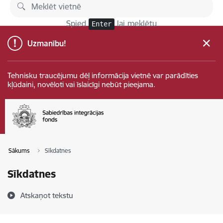
Pāriet uz lapas saturu
Spied
lai meklētu
Enter
Uzmanību!
Tehnisku traucējumu dēļ informācija vietnē var parādīties
kļūdaini, novēloti vai īslaicīgi nebūt pieejama.
Sākums
Sīkdatnes
Sīkdatnes
Atskaņot tekstu