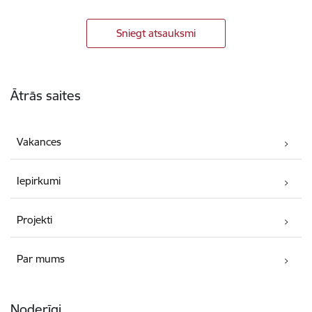
Sniegt atsauksmi
Kājene
Ātrās saites
Vakances
Iepirkumi
Projekti
Par mums
Noderīgi