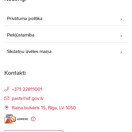
Privātuma politika
Piekļūstamība
Sīkdatņu izvēles maiņa
Kontakti
+371 22811001
E-pasts:
pasts@sif.gov.lv
Raiņa bulvāris 15, Rīga, LV-1050