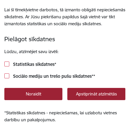
Lai šī tīmekļvietne darbotos, tā izmanto obligāti nepieciešamās
sīkdatnes. Ar Jūsu piekrišanu papildus šajā vietnē var tikt
izmantotas statistikas un sociālo mediju sīkdatnes.
Pielāgot sīkdatnes
Lūdzu, atzīmējiet savu izvēli:
Statistikas sīkdatnes
*
Sociālo mediju un trešo pušu sīkdatnes
**
Noraidīt
Apstiprināt atzīmētās
*
Statistikas sīkdatnes - nepieciešamas, lai uzlabotu vietnes
darbību un pakalpojumus.