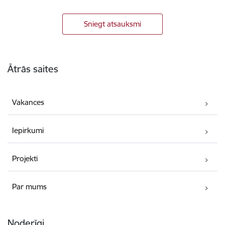
Sniegt atsauksmi
Kājene
Ātrās saites
Vakances
Iepirkumi
Projekti
Par mums
Noderīgi