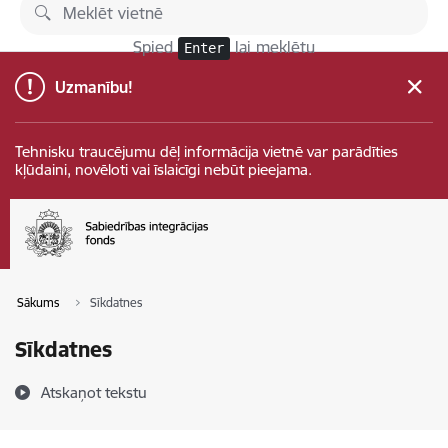
Pāriet uz lapas saturu
Spied
lai meklētu
Enter
Uzmanību!
Tehnisku traucējumu dēļ informācija vietnē var parādīties
kļūdaini, novēloti vai īslaicīgi nebūt pieejama.
Sākums
Sīkdatnes
Sīkdatnes
Atskaņot tekstu