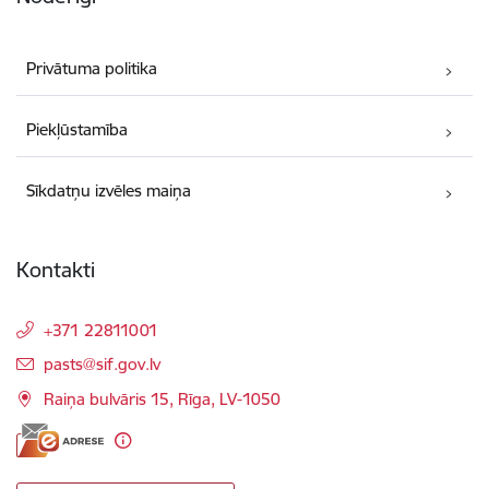
Privātuma politika
Piekļūstamība
Sīkdatņu izvēles maiņa
Kontakti
+371 22811001
E-pasts:
pasts@sif.gov.lv
Raiņa bulvāris 15, Rīga, LV-1050