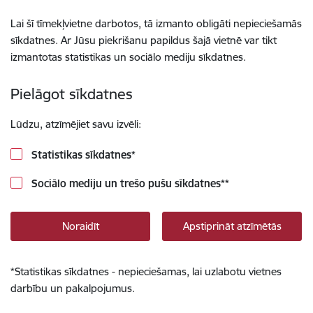
Lai šī tīmekļvietne darbotos, tā izmanto obligāti nepieciešamās
sīkdatnes. Ar Jūsu piekrišanu papildus šajā vietnē var tikt
izmantotas statistikas un sociālo mediju sīkdatnes.
Pielāgot sīkdatnes
Lūdzu, atzīmējiet savu izvēli:
Statistikas sīkdatnes
*
Sociālo mediju un trešo pušu sīkdatnes
**
Noraidīt
Apstiprināt atzīmētās
*
Statistikas sīkdatnes - nepieciešamas, lai uzlabotu vietnes
darbību un pakalpojumus.