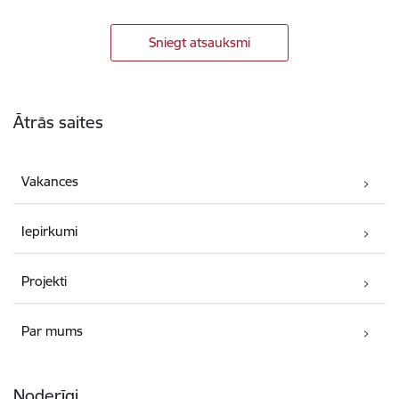
Sniegt atsauksmi
Kājene
Ātrās saites
Vakances
Iepirkumi
Projekti
Par mums
Noderīgi