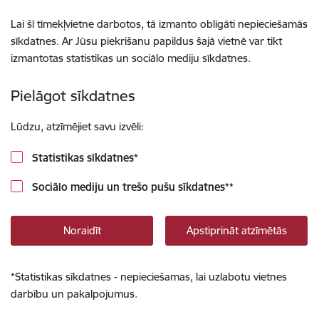
Lai šī tīmekļvietne darbotos, tā izmanto obligāti nepieciešamās
sīkdatnes. Ar Jūsu piekrišanu papildus šajā vietnē var tikt
izmantotas statistikas un sociālo mediju sīkdatnes.
Pielāgot sīkdatnes
Lūdzu, atzīmējiet savu izvēli:
Statistikas sīkdatnes
*
Sociālo mediju un trešo pušu sīkdatnes
**
Noraidīt
Apstiprināt atzīmētās
*
Statistikas sīkdatnes - nepieciešamas, lai uzlabotu vietnes
darbību un pakalpojumus.