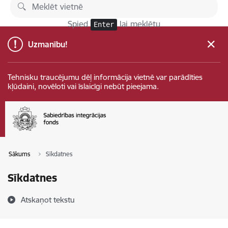
Pāriet uz lapas saturu
Spied
lai meklētu
Enter
Uzmanību!
Tehnisku traucējumu dēļ informācija vietnē var parādīties
kļūdaini, novēloti vai īslaicīgi nebūt pieejama.
Sākums
Sīkdatnes
Sīkdatnes
Atskaņot tekstu