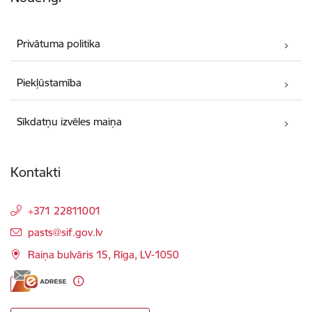
Privātuma politika
Piekļūstamība
Sīkdatņu izvēles maiņa
Kontakti
+371 22811001
E-pasts:
pasts@sif.gov.lv
Raiņa bulvāris 15, Rīga, LV-1050