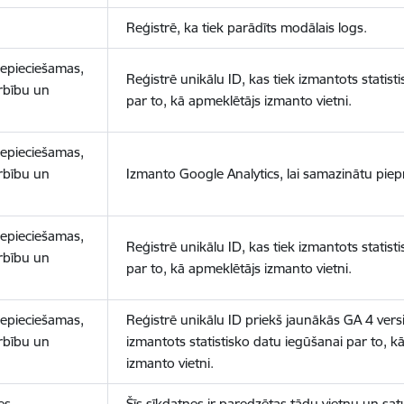
Reģistrē, ka tiek parādīts modālais logs.
nepieciešamas,
Reģistrē unikālu ID, kas tiek izmantots statist
arbību un
par to, kā apmeklētājs izmanto vietni.
nepieciešamas,
arbību un
Izmanto Google Analytics, lai samazinātu piep
nepieciešamas,
Reģistrē unikālu ID, kas tiek izmantots statist
arbību un
par to, kā apmeklētājs izmanto vietni.
nepieciešamas,
Reģistrē unikālu ID priekš jaunākās GA 4 versij
arbību un
izmantots statistisko datu iegūšanai par to, k
izmanto vietni.
es
Šīs sīkdatnes ir paredzētas tādu vietņu un sat