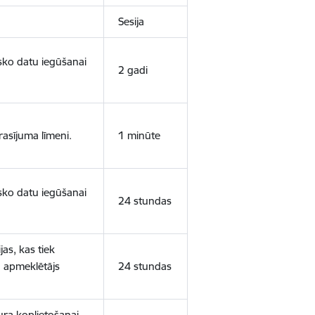
Sesija
isko datu iegūšanai
2 gadi
rasījuma līmeni.
1 minūte
isko datu iegūšanai
24 stundas
as, kas tiek
ā apmeklētājs
24 stundas
ura koplietošanai,