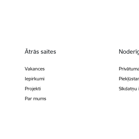
Kājene
Ātrās saites
Noderīg
Vakances
Privātuma
Iepirkumi
Piekļūsta
Projekti
Sīkdatņu 
Par mums