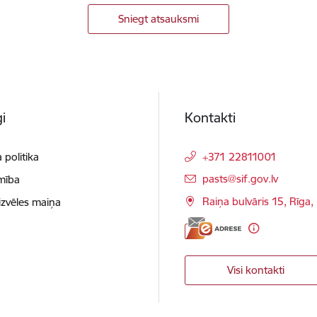
Sniegt atsauksmi
i
Kontakti
 politika
+371 22811001
E-pasts:
pasts@sif.gov.lv
mība
Raiņa bulvāris 15, Rīga
izvēles maiņa
Visi kontakti