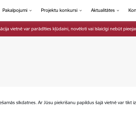
Pakalpojumi
Projektu konkursi
Aktualitātes
Kon
ja vietnē var parādīties kļūdaini, novēloti vai īslaicīgi nebūt pieej
iešamās sīkdatnes. Ar Jūsu piekrišanu papildus šajā vietnē var tikt i