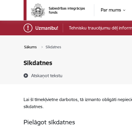
Pāriet uz lapas saturu
Par mums
Uzmanību!
Tehnisku traucējumu dēļ informāci
Sākums
Sīkdatnes
Sīkdatnes
Atskaņot tekstu
Lai šī tīmekļvietne darbotos, tā izmanto obligāti nepiec
sīkdatnes.
Pielāgot sīkdatnes