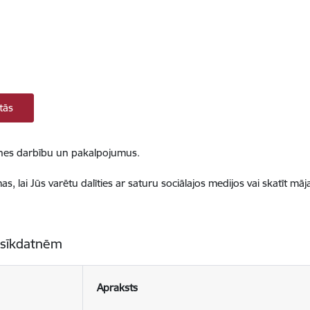
tās
ietnes darbību un pakalpojumus.
, lai Jūs varētu dalīties ar saturu sociālajos medijos vai skatīt mā
 sīkdatnēm
Apraksts