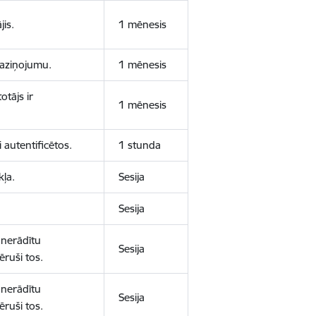
jis.
1 mēnesis
 paziņojumu.
1 mēnesis
otājs ir
1 mēnesis
 autentificētos.
1 stunda
kļa.
Sesija
Sesija
 nerādītu
Sesija
ēruši tos.
 nerādītu
Sesija
ēruši tos.