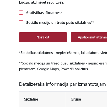
Lūdzu, atzīmējiet savu izvēli:
Statistikas sīkdatnes
*
Sociālo mediju un trešo pušu sīkdatnes
**
Noraidīt
Apstiprināt atzīmē
*
Statistikas sīkdatnes - nepieciešamas, lai uzlabotu v
**
Sociālo mediju un trešo pušu sīkdatnes - nepieciešamas
piemēram, Google Maps, PowerBI vai citus.
Detalizētāka informācija par izmantotajām
Sīkdatne
Grupa