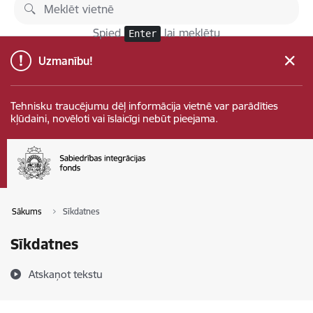
Pāriet uz lapas saturu
Spied
lai meklētu
Enter
Uzmanību!
Tehnisku traucējumu dēļ informācija vietnē var parādīties
kļūdaini, novēloti vai īslaicīgi nebūt pieejama.
Sākums
Sīkdatnes
Sīkdatnes
Atskaņot tekstu