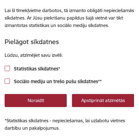
Lai šī tīmekļvietne darbotos, tā izmanto obligāti nepieciešamās
sīkdatnes. Ar Jūsu piekrišanu papildus šajā vietnē var tikt
izmantotas statistikas un sociālo mediju sīkdatnes.
Pielāgot sīkdatnes
Lūdzu, atzīmējiet savu izvēli:
Statistikas sīkdatnes
*
Sociālo mediju un trešo pušu sīkdatnes
**
Noraidīt
Apstiprināt atzīmētās
*
Statistikas sīkdatnes - nepieciešamas, lai uzlabotu vietnes
darbību un pakalpojumus.