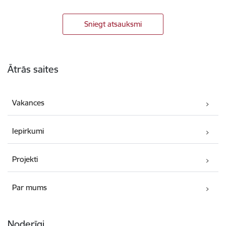
Sniegt atsauksmi
Kājene
Ātrās saites
Vakances
Iepirkumi
Projekti
Par mums
Noderīgi