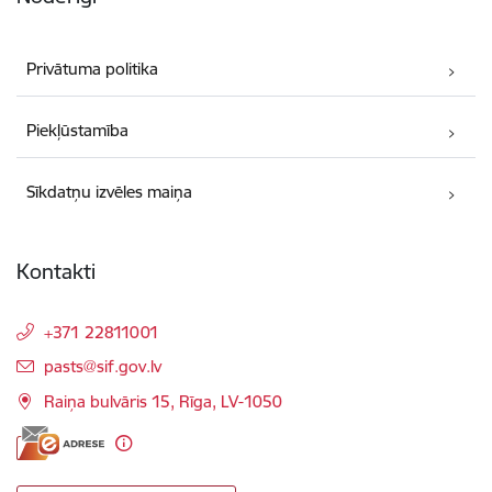
Privātuma politika
Piekļūstamība
Sīkdatņu izvēles maiņa
Kontakti
+371 22811001
E-pasts:
pasts@sif.gov.lv
Raiņa bulvāris 15, Rīga, LV-1050