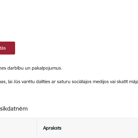
tās
ietnes darbību un pakalpojumus.
, lai Jūs varētu dalīties ar saturu sociālajos medijos vai skatīt mā
 sīkdatnēm
Apraksts