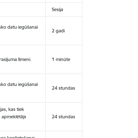
Sesija
isko datu iegūšanai
2 gadi
rasījuma līmeni.
1 minūte
isko datu iegūšanai
24 stundas
as, kas tiek
ā apmeklētājs
24 stundas
ura koplietošanai,