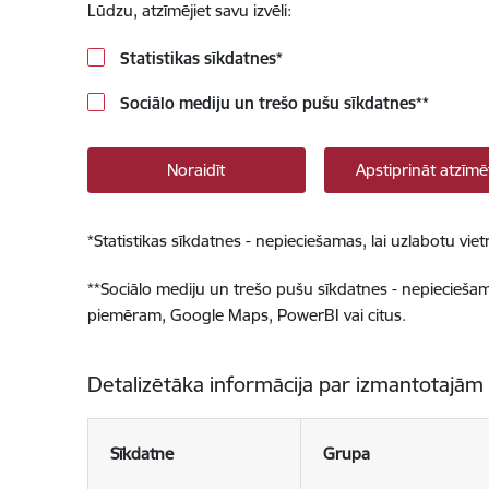
Lūdzu, atzīmējiet savu izvēli:
Statistikas sīkdatnes
*
Sociālo mediju un trešo pušu sīkdatnes
**
Noraidīt
Apstiprināt atzīmē
*
Statistikas sīkdatnes - nepieciešamas, lai uzlabotu v
**
Sociālo mediju un trešo pušu sīkdatnes - nepieciešamas
piemēram, Google Maps, PowerBI vai citus.
Detalizētāka informācija par izmantotajām
Sīkdatne
Grupa