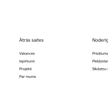
Kājene
Ātrās saites
Noderīg
Vakances
Privātuma
Iepirkumi
Piekļūsta
Projekti
Sīkdatņu 
Par mums