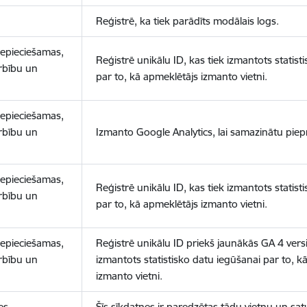
Reģistrē, ka tiek parādīts modālais logs.
nepieciešamas,
Reģistrē unikālu ID, kas tiek izmantots statist
arbību un
par to, kā apmeklētājs izmanto vietni.
nepieciešamas,
arbību un
Izmanto Google Analytics, lai samazinātu piep
nepieciešamas,
Reģistrē unikālu ID, kas tiek izmantots statist
arbību un
par to, kā apmeklētājs izmanto vietni.
nepieciešamas,
Reģistrē unikālu ID priekš jaunākās GA 4 versij
arbību un
izmantots statistisko datu iegūšanai par to, k
izmanto vietni.
es
Šīs sīkdatnes ir paredzētas tādu vietņu un sat