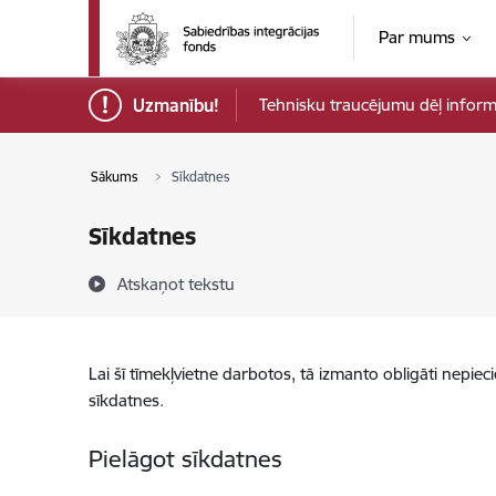
Pāriet uz lapas saturu
Par mums
Uzmanību!
Tehnisku traucējumu dēļ informāci
Sākums
Sīkdatnes
Sīkdatnes
Atskaņot tekstu
Lai šī tīmekļvietne darbotos, tā izmanto obligāti nepiec
sīkdatnes.
Pielāgot sīkdatnes