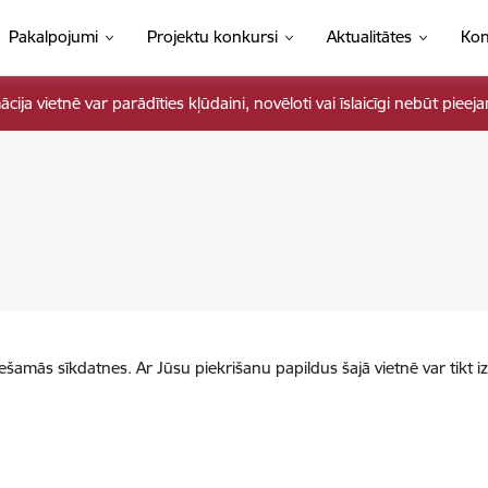
Pakalpojumi
Projektu konkursi
Aktualitātes
Kon
ja vietnē var parādīties kļūdaini, novēloti vai īslaicīgi nebūt pieej
iešamās sīkdatnes. Ar Jūsu piekrišanu papildus šajā vietnē var tikt i