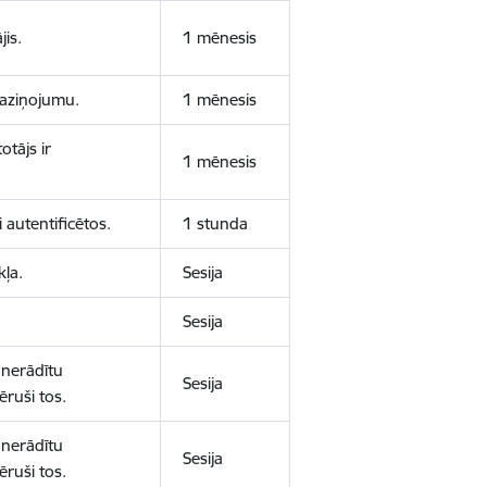
jis.
1 mēnesis
 paziņojumu.
1 mēnesis
otājs ir
1 mēnesis
 autentificētos.
1 stunda
kļa.
Sesija
Sesija
 nerādītu
Sesija
ēruši tos.
 nerādītu
Sesija
ēruši tos.