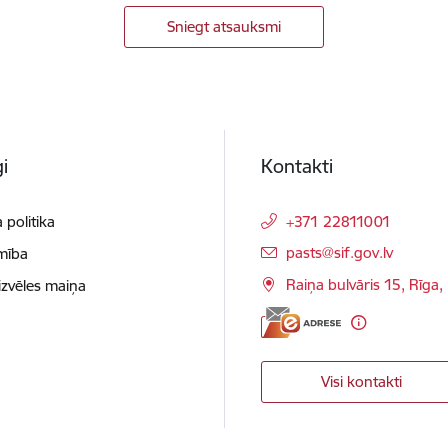
Sniegt atsauksmi
i
Kontakti
 politika
+371 22811001
E-pasts:
pasts@sif.gov.lv
mība
Raiņa bulvāris 15, Rīga
izvēles maiņa
Visi kontakti