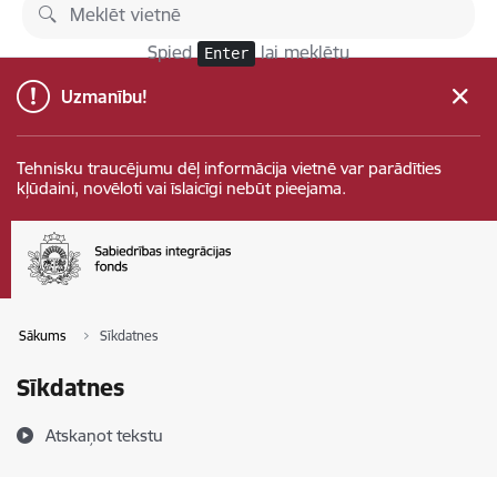
Pāriet uz lapas saturu
Spied
lai meklētu
Enter
Uzmanību!
Tehnisku traucējumu dēļ informācija vietnē var parādīties
kļūdaini, novēloti vai īslaicīgi nebūt pieejama.
Sākums
Sīkdatnes
Sīkdatnes
Atskaņot tekstu