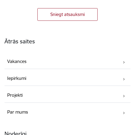
Sniegt atsauksmi
Kājene
Ātrās saites
Vakances
Iepirkumi
Projekti
Par mums
Noderīgi