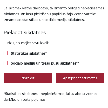
Lai šī tīmekļvietne darbotos, tā izmanto obligāti nepieciešamās
sīkdatnes. Ar Jūsu piekrišanu papildus šajā vietnē var tikt
izmantotas statistikas un sociālo mediju sīkdatnes.
Pielāgot sīkdatnes
Lūdzu, atzīmējiet savu izvēli:
Statistikas sīkdatnes
*
Sociālo mediju un trešo pušu sīkdatnes
**
Noraidīt
Apstiprināt atzīmētās
*
Statistikas sīkdatnes - nepieciešamas, lai uzlabotu vietnes
darbību un pakalpojumus.