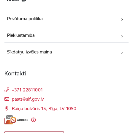
Privātuma politika
Piekļūstamība
Sīkdatņu izvēles maiņa
Kontakti
+371 22811001
E-pasts:
pasts@sif.gov.lv
Raiņa bulvāris 15, Rīga, LV-1050