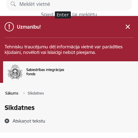
Pāriet uz lapas saturu
Spied
lai meklētu
Enter
Uzmanību!
Tehnisku traucējumu dēļ informācija vietnē var parādīties
kļūdaini, novēloti vai īslaicīgi nebūt pieejama.
Sākums
Sīkdatnes
Sīkdatnes
Atskaņot tekstu