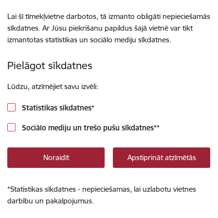
Lai šī tīmekļvietne darbotos, tā izmanto obligāti nepieciešamās
sīkdatnes. Ar Jūsu piekrišanu papildus šajā vietnē var tikt
izmantotas statistikas un sociālo mediju sīkdatnes.
Pielāgot sīkdatnes
Lūdzu, atzīmējiet savu izvēli:
Statistikas sīkdatnes
*
Sociālo mediju un trešo pušu sīkdatnes
**
Noraidīt
Apstiprināt atzīmētās
*
Statistikas sīkdatnes - nepieciešamas, lai uzlabotu vietnes
darbību un pakalpojumus.