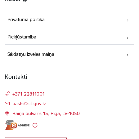
Privātuma politika
Piekļūstamība
Sīkdatņu izvēles maiņa
Kontakti
+371 22811001
E-pasts:
pasts@sif.gov.lv
Raiņa bulvāris 15, Rīga, LV-1050