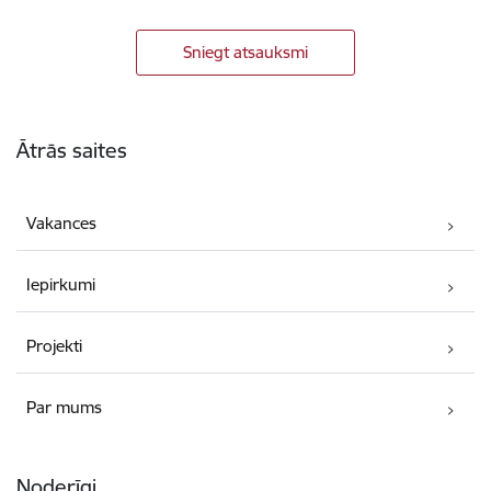
Sniegt atsauksmi
Kājene
Ātrās saites
Vakances
Iepirkumi
Projekti
Par mums
Noderīgi