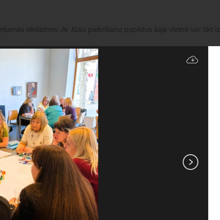
iešamās sīkdatnes. Ar Jūsu piekrišanu papildus šajā vietnē var tikt i
Pārvaldīt sīkdatnes
Pakalpojumi
Projektu konkursi
Aktualitātes
Kon