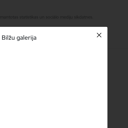
zmantotas statistikas un sociālo mediju sīkdatnes.
Bilžu galerija
takti
Language
Meklēt
Piekļūstamība