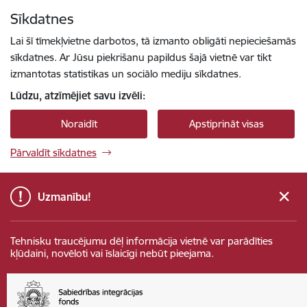
Pāriet uz lapas saturu
Sīkdatnes
Spied
lai meklētu
Enter
Lai šī tīmekļvietne darbotos, tā izmanto obligāti nepieciešamās
sīkdatnes. Ar Jūsu piekrišanu papildus šajā vietnē var tikt
izmantotas statistikas un sociālo mediju sīkdatnes.
Lūdzu, atzīmējiet savu izvēli:
Noraidīt
Apstiprināt visas
Pārvaldīt sīkdatnes
Uzmanību!
Tehnisku traucējumu dēļ informācija vietnē var parādīties
kļūdaini, novēloti vai īslaicīgi nebūt pieejama.