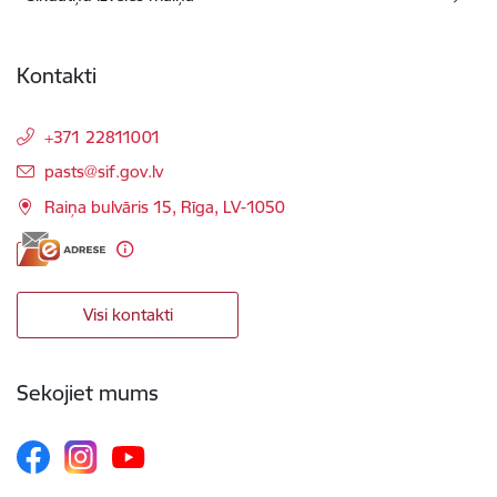
Kontakti
+371 22811001
E-pasts:
pasts@sif.gov.lv
Raiņa bulvāris 15, Rīga, LV-1050
Visi kontakti
Sekojiet mums