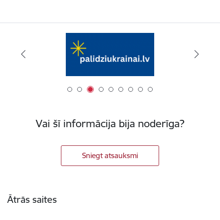
Vai šī informācija bija noderīga?
Sniegt atsauksmi
Kājene
Ātrās saites