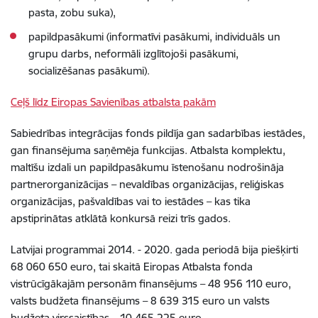
pasta, zobu suka),
papildpasākumi (informatīvi pasākumi, individuāls un
grupu darbs, neformāli izglītojoši pasākumi,
socializēšanas pasākumi).
Ceļš līdz Eiropas Savienības atbalsta pakām
Sabiedrības integrācijas fonds pildīja gan sadarbības iestādes,
gan finansējuma saņēmēja funkcijas. Atbalsta komplektu,
maltīšu izdali un papildpasākumu īstenošanu nodrošināja
partnerorganizācijas – nevaldības organizācijas, reliģiskas
organizācijas, pašvaldības vai to iestādes – kas tika
apstiprinātas atklātā konkursā reizi trīs gados.
Latvijai programmai 2014. - 2020. gada periodā bija piešķirti
68 060 650 euro, tai skaitā Eiropas Atbalsta fonda
vistrūcīgākajām personām finansējums – 48 956 110 euro,
valsts budžeta finansējums – 8 639 315 euro un valsts
budžeta virssaistības – 10 465 225 euro.