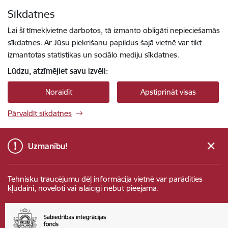
Pāriet uz lapas saturu
Sīkdatnes
Spied
lai meklētu
Enter
Lai šī tīmekļvietne darbotos, tā izmanto obligāti nepieciešamās
sīkdatnes. Ar Jūsu piekrišanu papildus šajā vietnē var tikt
izmantotas statistikas un sociālo mediju sīkdatnes.
Lūdzu, atzīmējiet savu izvēli:
Noraidīt
Apstiprināt visas
Pārvaldīt sīkdatnes
Uzmanību!
Tehnisku traucējumu dēļ informācija vietnē var parādīties
kļūdaini, novēloti vai īslaicīgi nebūt pieejama.