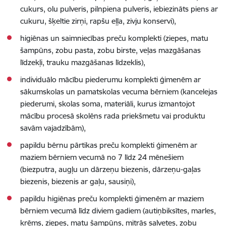
cukurs, olu pulveris, pilnpiena pulveris, iebiezināts piens ar
cukuru, šķeltie zirņi, rapšu eļļa, zivju konservi),
higiēnas un saimniecības preču komplekti (ziepes, matu
šampūns, zobu pasta, zobu birste, veļas mazgāšanas
līdzekļi, trauku mazgāšanas līdzeklis),
individuālo mācību piederumu komplekti ģimenēm ar
sākumskolas un pamatskolas vecuma bērniem (kancelejas
piederumi, skolas soma, materiāli, kurus izmantojot
mācību procesā skolēns rada priekšmetu vai produktu
savām vajadzībām),
papildu bērnu pārtikas preču komplekti ģimenēm ar
maziem bērniem vecumā no 7 līdz 24 mēnešiem
(biezputra, augļu un dārzeņu biezenis, dārzeņu-gaļas
biezenis, biezenis ar gaļu, sausiņi),
papildu higiēnas preču komplekti ģimenēm ar maziem
bērniem vecumā līdz diviem gadiem (autiņbiksītes, marles,
krēms, ziepes, matu šampūns, mitrās salvetes, zobu