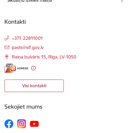
Sīkdatņu izvēles maiņa
Kontakti
+371 22811001
E-pasts:
pasts@sif.gov.lv
Raiņa bulvāris 15, Rīga, LV-1050
Visi kontakti
Sekojiet mums