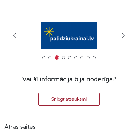
Vai šī informācija bija noderīga?
Sniegt atsauksmi
Kājene
Ātrās saites