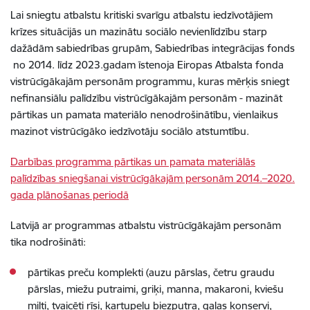
Lai sniegtu atbalstu kritiski svarīgu atbalstu iedzīvotājiem
krīzes situācijās un mazinātu sociālo nevienlīdzību starp
dažādām sabiedrības grupām, Sabiedrības integrācijas fonds
no 2014. līdz 2023.gadam īstenoja Eiropas Atbalsta fonda
vistrūcīgākajām personām programmu, kuras mērķis sniegt
nefinansiālu palīdzību vistrūcīgākajām personām - mazināt
pārtikas un pamata materiālo nenodrošinātību, vienlaikus
mazinot vistrūcīgāko iedzīvotāju sociālo atstumtību.
Darbības programma pārtikas un pamata materiālās
palīdzības sniegšanai vistrūcīgākajām personām 2014.–2020.
gada plānošanas periodā
Latvijā ar programmas atbalstu vistrūcīgākajām personām
tika nodrošināti:
pārtikas preču komplekti (auzu pārslas, četru graudu
pārslas, miežu putraimi, griķi, manna, makaroni, kviešu
milti, tvaicēti rīsi, kartupeļu biezputra, gaļas konservi,