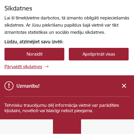
Pāriet uz lapas saturu
Sīkdatnes
Spied
lai meklētu
Enter
Lai šī tīmekļvietne darbotos, tā izmanto obligāti nepieciešamās
sīkdatnes. Ar Jūsu piekrišanu papildus šajā vietnē var tikt
izmantotas statistikas un sociālo mediju sīkdatnes.
Lūdzu, atzīmējiet savu izvēli:
Noraidīt
Apstiprināt visas
Pārvaldīt sīkdatnes
Uzmanību!
Tehnisku traucējumu dēļ informācija vietnē var parādīties
kļūdaini, novēloti vai īslaicīgi nebūt pieejama.
Sabiedrības integrācijas fonds