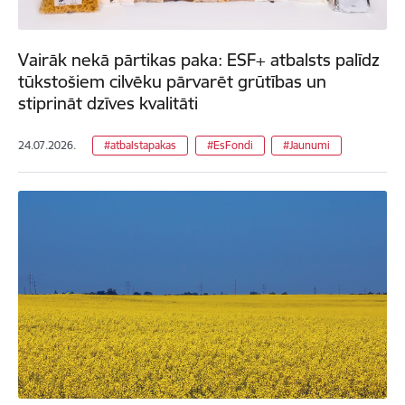
Vairāk nekā pārtikas paka: ESF+ atbalsts palīdz
tūkstošiem cilvēku pārvarēt grūtības un
stiprināt dzīves kvalitāti
24.07.2026.
#atbalstapakas
#EsFondi
#Jaunumi