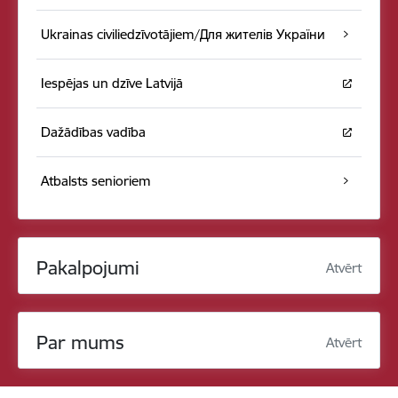
Ukrainas civiliedzīvotājiem/Для жителів України
Iespējas un dzīve Latvijā
Dažādības vadība
Atbalsts senioriem
Pakalpojumi
Atvērt
Par mums
Atvērt