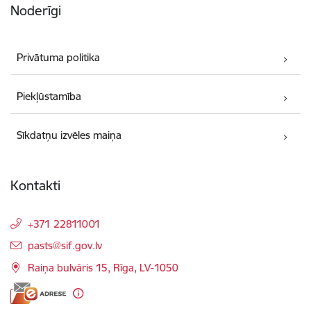
Noderīgi
Privātuma politika
Piekļūstamība
Sīkdatņu izvēles maiņa
Kontakti
+371 22811001
E-pasts:
pasts@sif.gov.lv
Raiņa bulvāris 15, Rīga, LV-1050