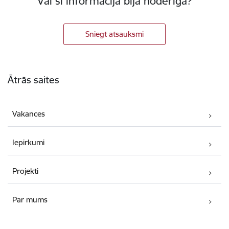
Vai šī informācija bija noderīga?
Sniegt atsauksmi
Kājene
Ātrās saites
Vakances
Iepirkumi
Projekti
Par mums