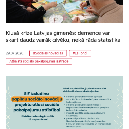
Klusā krīze Latvijas ģimenēs: demence var
skart daudz vairāk cilvēku, nekā rāda statistika
29.07.2026.
#SociālāsInovācijas
#EsFondi
Atbalsts sociālo pakalpojumu izstrādē