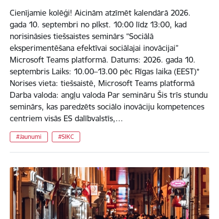
Cienījamie kolēģi! Aicinām atzīmēt kalendārā 2026.
gada 10. septembri no plkst. 10:00 līdz 13:00, kad
norisināsies tiešsaistes seminārs “Sociālā
eksperimentēšana efektīvai sociālajai inovācijai”
Microsoft Teams platformā. Datums: 2026. gada 10.
septembris Laiks: 10.00–13.00 pēc Rīgas laika (EEST)*
Norises vieta: tiešsaistē, Microsoft Teams platformā
Darba valoda: angļu valoda Par semināru Šis trīs stundu
seminārs, kas paredzēts sociālo inovāciju kompetences
centriem visās ES dalībvalstīs,…
#Jaunumi
#SIKC