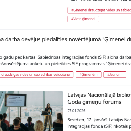
#Ģimenei draudzīgas vides un sabied
#Vieta ģimenei
ina darba devējus piedalīties novērtējumā “Ģimenei 
.
to gadu pēc kārtas, Sabiedrības integrācijas fonds (SIF) aicina darba
 pašnovērtējuma anketu un pieteikties SIF programmas “Ģimenei d
 draudzīgas vides un sabiedrības veidošana
#Ģimenēm
#Jaunumi
Latvijas Nacionālajā bibli
Goda ģimeņu forums
27.01.2026.
Sestdien, 17. janvārī, Latvijas N
integrācijas fonda (SIF) rīkotai