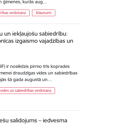
un ģimenes, kurās aug…
rības veidošana
#Jaunumi
u un iekļaujošu sabiedrību:
nīcas izgaismo vajadzības un
IF) ir noslēdzis pirmo trīs koprades
imenei draudzīgas vides un sabiedrības
nājās šā gada augustā un…
vides un sabiedrības veidošana
ešu salidojums – iedvesma