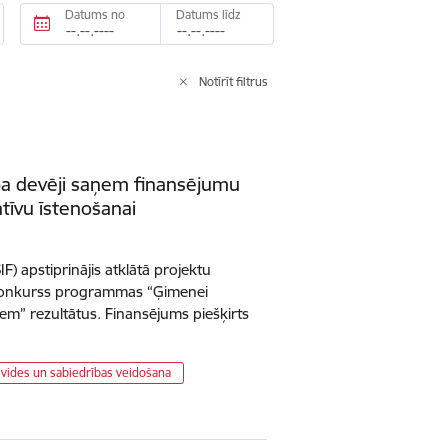
Datums no
Datums līdz
Notīrīt filtrus
a devēji saņem finansējumu
tīvu īstenošanai
IF) apstiprinājis atklātā projektu
konkurss programmas “Ģimenei
em” rezultātus. Finansējums piešķirts
vides un sabiedrības veidošana