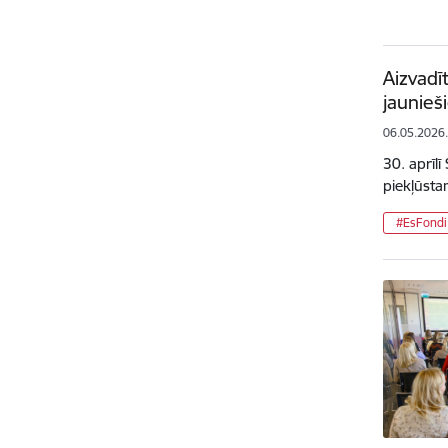
Aizvadī
jaunieš
06.05.2026
30. aprīl
piekļūsta
#EsFondi