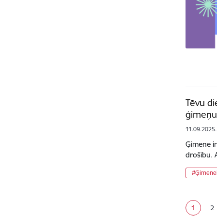
Tēvu di
ģimeņu 
11.09.2025.
Ģimene ir
drošību. 
#Ģimenei
Lapoš
1
2
Pašreizē
La