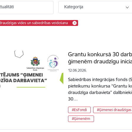
ualitāti
Kategorija
raudzīgas vides un sabiedrības veidošana
Grantu konkursā 30 darb
ģimenēm draudzīgu inicia
12.06.2026.
Sabiedrības integrācijas fonds (S
pieteikumu konkursa “Grantu 
draudzīga darbavieta” dalībnieki
30…
#EsFondi
#Ģimenei draudzīgas 
#Ģimenēm