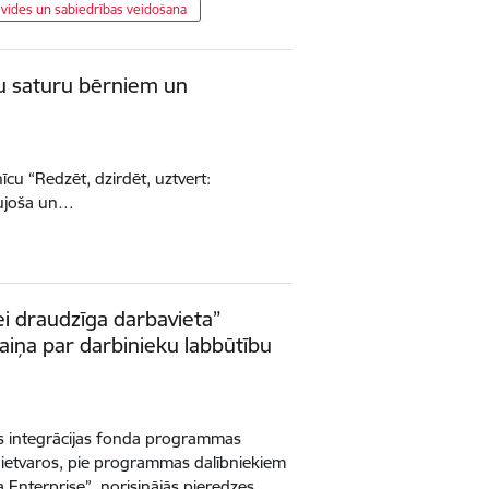
vides un sabiedrības veidošana
ju saturu bērniem un
īcu “Redzēt, dzirdēt, uztvert:
aujoša un…
 draudzīga darbavieta”
aiņa par darbinieku labbūtību
s integrācijas fonda programmas
 ietvaros, pie programmas dalībniekiem
a Enterprise”, norisinājās pieredzes…