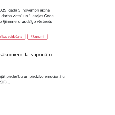
2025. gada 5. novembrī aicina
arba vieta” un “Latvijas Goda
 uz Ģimenei draudzīgo vēstnešu
rības veidošana
#Jaunumi
asākumiem, lai stiprinātu
zjūt piederību un piedzīvo emocionālu
(SIF)…