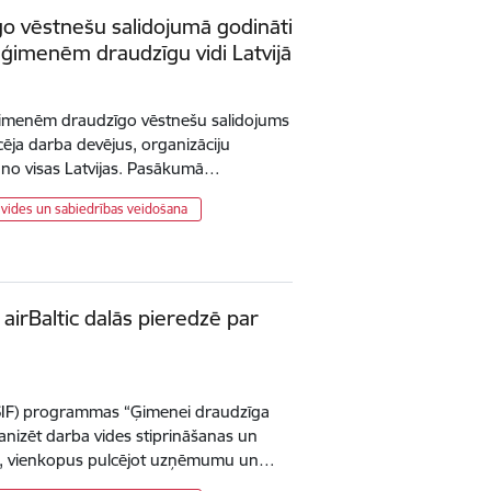
o vēstnešu salidojumā godināti
a ģimenēm draudzīgu vidi Latvijā
“Ģimenēm draudzīgo vēstnešu salidojums
lcēja darba devējus, organizāciju
s no visas Latvijas. Pasākumā…
vides un sabiedrības veidošana
airBaltic dalās pieredzē par
 (SIF) programmas “Ģimenei draudzīga
anizēt darba vides stiprināšanas un
, vienkopus pulcējot uzņēmumu un…