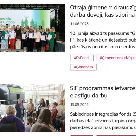
Otrajā ģimenēm draudzīg
darba devēji, kas stiprin
11.06.2026.
10. jūnijā aizvadīts pasākums 
II”, kas klātienē un tiešsaistē pu
pārstāvjus un citus interesentu
#EsFondi
#Ģimenei draudzīgas 
#Ģimenēm
SIF programmas ietvaros 
elastīgu darbu
13.05.2026.
Sabiedrības integrācijas fonds
darbavieta” ietvaros turpina org
pieredzes apmaiņas pasākumus