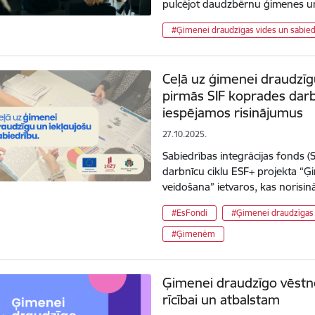
pulcējot daudzbērnu ģimenes 
#Ģimenei draudzīgas vides un sabied
Ceļā uz ģimenei draudzīg
pirmās SIF koprades darb
iespējamos risinājumus
27.10.2025.
Sabiedrības integrācijas fonds (S
darbnīcu ciklu ESF+ projekta “Ģ
veidošana” ietvaros, kas norisi
#EsFondi
#Ģimenei draudzīgas 
#Ģimenēm
Ģimenei draudzīgo vēstn
rīcībai un atbalstam