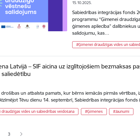
15.10.2025.
Sabiedrības integrācijas fonds 
programmu “Ģimenei draudzīga d
ģimenes apliecība” dalībniekus
salidojumu, kas…
#Ģimenei draudzīgas vides un sabied
ena Latvijā – SIF aicina uz izglītojošiem bezmaksas p
saliedētību
 drošības un atbalsta pamats, kur bērns iemācās pirmās vērtības, i
Atzīmējot Tēvu dienu 14. septembrī, Sabiedrības integrācijas fonds 
 draudzīgas vides un sabiedrības veidošana
#Ģimenes
#Jaunumi
ana
3
jā lapa
pa
Lapa