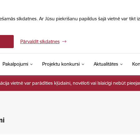
iešamās sīkdatnes. Ar Jūsu piekrišanu papildus šajā vietnē var tikt i
Pārvaldīt sīkdatnes
Pakalpojumi
Projektu konkursi
Aktualitātes
Kon
ja vietnē var parādīties kļūdaini, novēloti vai īslaicīgi nebūt pieej
mi