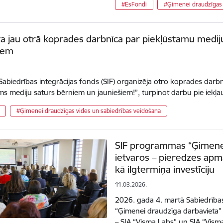
#EsFondi
#Ģimenei draudzīgas 
ta jau otrā koprades darbnīca par piekļūstamu medi
iem
.
ī Sabiedrības integrācijas fonds (SIF) organizēja otro koprades darbn
ms mediju saturs bērniem un jauniešiem!”, turpinot darbu pie iekļ
#Ģimenei draudzīgas vides un sabiedrības veidošana
SIF programmas “Ģimenei
ietvaros – pieredzes apm
kā ilgtermiņa investīciju
11.03.2026.
2026. gada 4. martā Sabiedrība
“Ģimenei draudzīga darbavieta”
– SIA “Visma Labs” un SIA “Vism