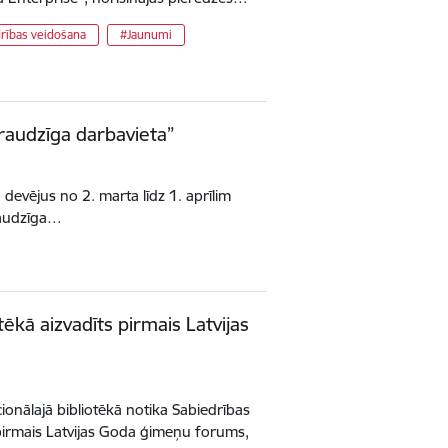
rības veidošana
#Jaunumi
draudzīga darbavieta”
 devējus no 2. marta līdz 1. aprīlim
raudzīga…
otēkā aizvadīts pirmais Latvijas
acionālajā bibliotēkā notika Sabiedrības
s pirmais Latvijas Goda ģimeņu forums,