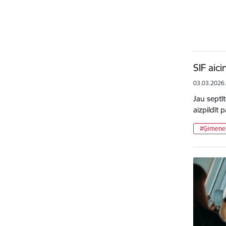
SIF aic
03.03.2026
Jau septī
aizpildīt
#Ģimenei