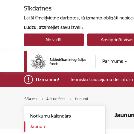
Pāriet uz lapas saturu
Sīkdatnes
Lai šī tīmekļvietne darbotos, tā izmanto obligāti nepiec
Lūdzu, atzīmējiet savu izvēli:
Noraidīt
Apstiprināt visas
Par mums
Uzmanību!
Tehnisku traucējumu dēļ informāci
Sākums
Aktualitātes
Jaunumi
Jaunu
Notikumu kalendārs
Jaunumi