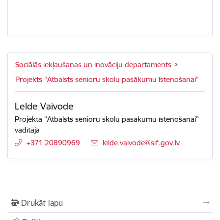
Sociālās iekļaušanas un inovāciju departaments
Projekts "Atbalsts senioru skolu pasākumu īstenošanai"
Lelde Vaivode
Projekta "Atbalsts senioru skolu pasākumu īstenošanai"
vadītāja
+371 20890969
E-pasts:
lelde.vaivode@sif.gov.lv
Drukāt lapu