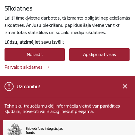
Pāriet uz lapas saturu
Sīkdatnes
Spied
lai meklētu
Enter
Lai šī tīmekļvietne darbotos, tā izmanto obligāti nepieciešamās
sīkdatnes. Ar Jūsu piekrišanu papildus šajā vietnē var tikt
izmantotas statistikas un sociālo mediju sīkdatnes.
Lūdzu, atzīmējiet savu izvēli:
Noraidīt
Apstiprināt visas
Pārvaldīt sīkdatnes
Uzmanību!
Tehnisku traucējumu dēļ informācija vietnē var parādīties
kļūdaini, novēloti vai īslaicīgi nebūt pieejama.