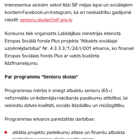
Interesentus aicinām sekot līdzi SIF mājas lapai un sociālajiem
kontiem Facebook un Instagram, kā arī neskaidrību gadījumā
rakstīt:
senioru.skolas@sif.gov.lv
Konkurss tiek organizēts Labklājības ministrijas īstenotā
Eiropas Sociālā fonda Plus projekta “Atbalsts sociālajai
uzņēmējdarbībai” Nr. 4.3.3.3/1/24/I/001 ietvaros, ko finansē
Eiropas Sociālais fonds Plus ar valsts budžeta
līdzfinansējumu.
Par programmu “Senioru skolas”
Programmas mērķis ir sniegt atbalstu senioru (65+)
neformālās un ikdienējās mācīšanās pasākumu attīstībai, lai
veicinātu dzīves kvalitāti, sociālo līdzdalību un mūžizglītību.
Programmas ietvaros paredzētās darbības:
atklāta projektu pieteikumu atlase un finanšu atbalsta