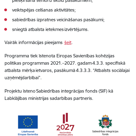
piešķiršana senioru skolu pasākumiem;
veiktspējas celšanas aktivitātes;
sabiedrības izpratnes veicināšanas pasākumi;
sniegtā atbalsta ietekmes izvērtējums.
Vairāk informācijas pieejams
šeit
.
Programma tiek īstenota Eiropas Savienības kohēzijas
politikas programmas 2021.–2027. gadam 4.3.3. specifiskā
atbalsta mērķa ietvaros, pasākumā 4.3.3.3. “Atbalsts sociālajai
uzņēmējdarbībai”.
Projektu īsteno Sabiedrības integrācijas fonds (SIF) kā
Labklājības ministrijas sadarbības partneris.