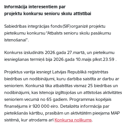
Informācija interesentiem par
projektu konkursu senioru skolu attīstībai
Sabiedrības integrācijas fonds (SIF) organizē projektu
pieteikumu konkursu “Atbalsts senioru skolu pasākumu
īstenošanai”.
Konkurss izsludināts 2026.gada 27.martā, un pieteikumu
iesniegšanas termiņš bija 2026.gada 10.maijs plkst.23.59 .
Projektus varēja iesniegt Latvijas Republikā reģistrētas
biedrības un nodibinājumi, kuru darbība saistīta ar darbu ar
senioriem. Konkursā tika atbalstītas vismaz 25 biedrības un
nodibinājumi, kas īstenoja izglītojošas un attīstošas aktivitātes
senioriem vecumā no 65 gadiem. Programmas kopējais
finansējums ir 920 000 eiro. Detalizēta informācija par
pieteikšanās kārtību, prasībām un aktivitātēm pieejama MAP
sistēmā, kur atrodams arī
Konkursa nolikums
.