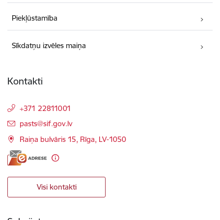
Piekļūstamība
Sīkdatņu izvēles maiņa
Kontakti
+371 22811001
E-pasts:
pasts@sif.gov.lv
Raiņa bulvāris 15, Rīga, LV-1050
Visi kontakti