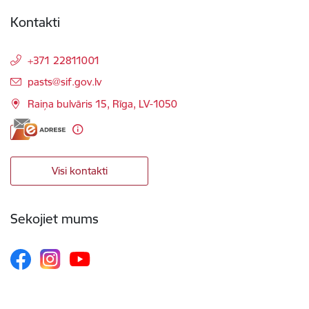
Kontakti
+371 22811001
E-pasts:
pasts@sif.gov.lv
Raiņa bulvāris 15, Rīga, LV-1050
Visi kontakti
Sekojiet mums