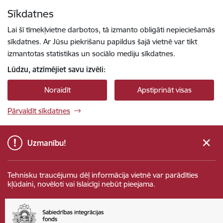
Pāriet uz lapas saturu
Sīkdatnes
Spied
lai meklētu
Enter
Lai šī tīmekļvietne darbotos, tā izmanto obligāti nepieciešamās
sīkdatnes. Ar Jūsu piekrišanu papildus šajā vietnē var tikt
izmantotas statistikas un sociālo mediju sīkdatnes.
Lūdzu, atzīmējiet savu izvēli:
Noraidīt
Apstiprināt visas
Pārvaldīt sīkdatnes
Uzmanību!
Tehnisku traucējumu dēļ informācija vietnē var parādīties
kļūdaini, novēloti vai īslaicīgi nebūt pieejama.