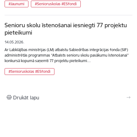
#Jaunumi
#Senioruskolas #ESfondi
Senioru skolu īstenošanai iesniegti 77 projektu
pieteikumi
14.05.2026.
Ar Labklājības ministrijas (LM) atbalstu Sabiedrības integrācijas fonda (SIF)
administrētās programmas “Atbalsts senioru skolu pasākumu īstenošanai”
konkursā kopumā saņemti 77 projektu pieteikumi…
#Senioruskolas #ESfondi
Drukāt lapu