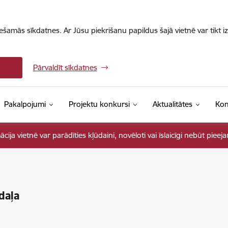
iešamās sīkdatnes. Ar Jūsu piekrišanu papildus šajā vietnē var tikt i
Pārvaldīt sīkdatnes
Pakalpojumi
Projektu konkursi
Aktualitātes
Kon
ja vietnē var parādīties kļūdaini, novēloti vai īslaicīgi nebūt pieej
daļa