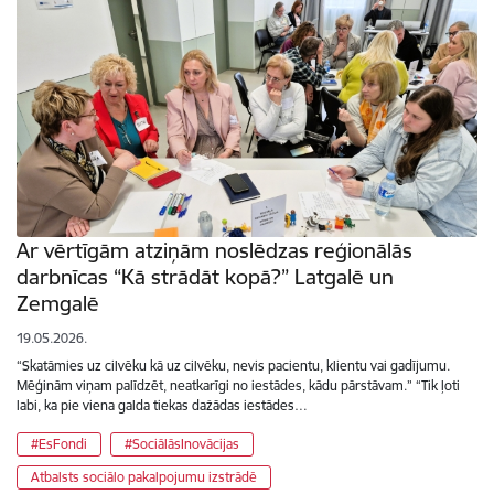
Ar vērtīgām atziņām noslēdzas reģionālās
darbnīcas “Kā strādāt kopā?” Latgalē un
Zemgalē
19.05.2026.
“Skatāmies uz cilvēku kā uz cilvēku, nevis pacientu, klientu vai gadījumu.
Mēģinām viņam palīdzēt, neatkarīgi no iestādes, kādu pārstāvam.” “Tik ļoti
labi, ka pie viena galda tiekas dažādas iestādes…
#EsFondi
#SociālāsInovācijas
Atbalsts sociālo pakalpojumu izstrādē