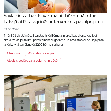
Savlaicīgs atbalsts var mainīt bērnu nākotni:
Latvijā attīsta agrīnās intervences pakalpojumu
03.06.2026.
1. jūnijā tiek atzīmēta Starptautiskā Bērnu aizsardzības diena, kad īpaši
aktualizējas jautājumi par tiesībām augt drošā un atbalstošā vidē. Tajā pašā
laikā Latvijā vairāk nekā 2200 bērnu saskaras…
#Jaunumi
#SociālāsInovācijas
Atbalsts sociālo pakalpojumu izstrādē