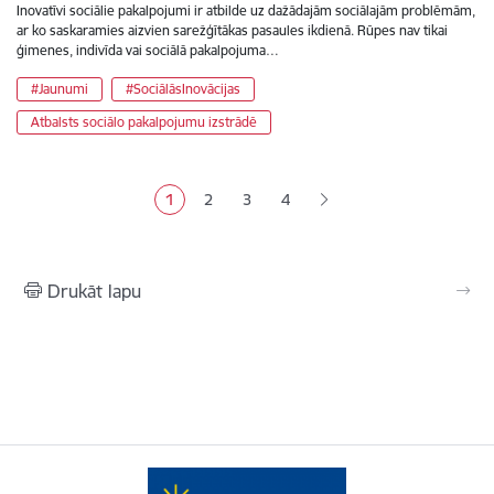
Inovatīvi sociālie pakalpojumi ir atbilde uz dažādajām sociālajām problēmām,
ar ko saskaramies aizvien sarežģītākas pasaules ikdienā. Rūpes nav tikai
ģimenes, indivīda vai sociālā pakalpojuma…
#Jaunumi
#SociālāsInovācijas
Atbalsts sociālo pakalpojumu izstrādē
Lapošana
1
2
3
4
Pašreizējā lapa
Lapa
Lapa
Lapa
Drukāt lapu