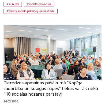
#Jaunumi
#SociālāsInovācijas
Atbalsts sociālo pakalpojumu izstrādē
Pieredzes apmaiņas pasākumā “Kopīga
sadarbība un kopīgas rūpes” tiekas vairāk nekā
110 sociālās nozares pārstāvji
24.02.2026.