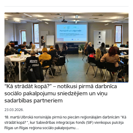
“Kā strādāt kopā?” – notikusi pirmā darbnīca
sociālo pakalpojumu sniedzējiem un viņu
sadarbības partneriem
23.03.2026.
18. martā Ulbrokā norisinājās pirmā no piecām reģionālajām darbnīcām “Kā
strādāt kopā? ”, kur Sabiedrības integrācijas fonds (SIF) vienkopus pulcēja
Rīgas un Rīgas reģiona sociālo pakalpojumu…