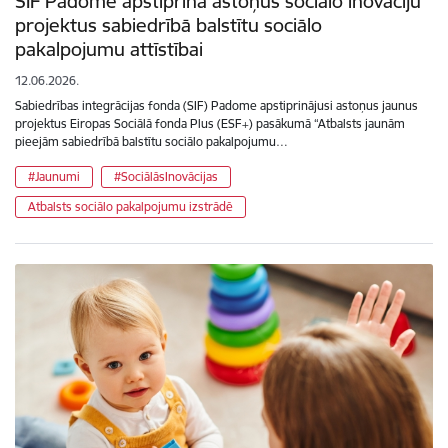
SIF Padome apstiprina astoņus sociālo inovāciju
projektus sabiedrībā balstītu sociālo
pakalpojumu attīstībai
12.06.2026.
Sabiedrības integrācijas fonda (SIF) Padome apstiprinājusi astoņus jaunus
projektus Eiropas Sociālā fonda Plus (ESF+) pasākumā “Atbalsts jaunām
pieejām sabiedrībā balstītu sociālo pakalpojumu…
#Jaunumi
#SociālāsInovācijas
Atbalsts sociālo pakalpojumu izstrādē