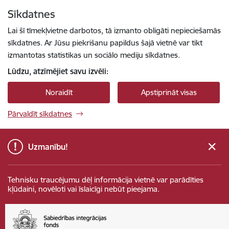
Pāriet uz lapas saturu
Sīkdatnes
Spied
lai meklētu
Enter
Lai šī tīmekļvietne darbotos, tā izmanto obligāti nepieciešamās
sīkdatnes. Ar Jūsu piekrišanu papildus šajā vietnē var tikt
izmantotas statistikas un sociālo mediju sīkdatnes.
Lūdzu, atzīmējiet savu izvēli:
Noraidīt
Apstiprināt visas
Pārvaldīt sīkdatnes
Uzmanību!
Tehnisku traucējumu dēļ informācija vietnē var parādīties
kļūdaini, novēloti vai īslaicīgi nebūt pieejama.