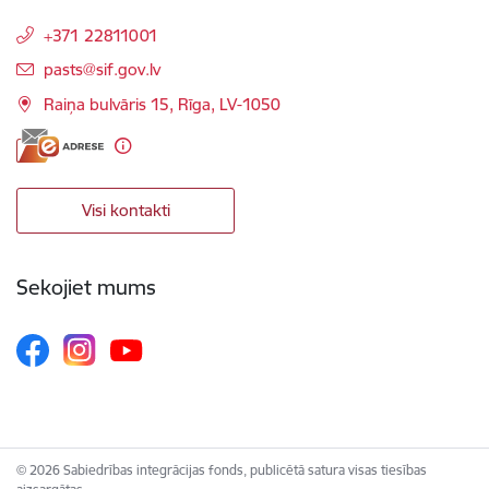
+371 22811001
E-pasts:
pasts@sif.gov.lv
Raiņa bulvāris 15, Rīga, LV-1050
Visi kontakti
Sekojiet mums
© 2026 Sabiedrības integrācijas fonds, publicētā satura visas tiesības