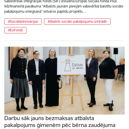
Sabiedrības integrācijas fonds (SIF) izsludina Eiropas Sociālā fonda Plus
līdzfinansētā pasākuma "Atbalsts jaunām pieejām sabiedrībā balstītu sociālo
pakalpojumu sniegšanā" ietvaros papildu projektu…
#SociālāsInovācijas
Atbalsts sociālo pakalpojumu izstrādē
#EsFondi
Darbu sāk jauns bezmaksas atbalsta
pakalpojums ģimenēm pēc bērna zaudējuma