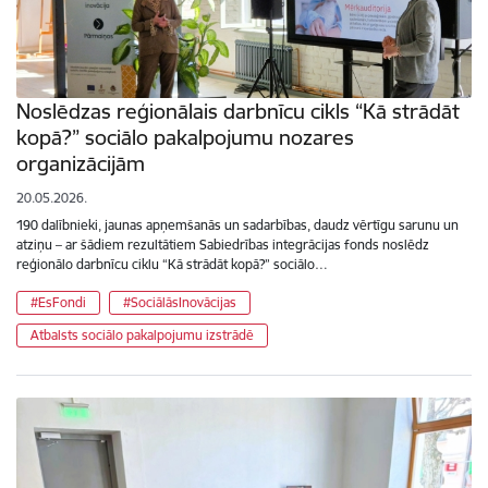
Noslēdzas reģionālais darbnīcu cikls “Kā strādāt
kopā?” sociālo pakalpojumu nozares
organizācijām
20.05.2026.
190 dalībnieki, jaunas apņemšanās un sadarbības, daudz vērtīgu sarunu un
atziņu – ar šādiem rezultātiem Sabiedrības integrācijas fonds noslēdz
reģionālo darbnīcu ciklu “Kā strādāt kopā?” sociālo…
#EsFondi
#SociālāsInovācijas
Atbalsts sociālo pakalpojumu izstrādē