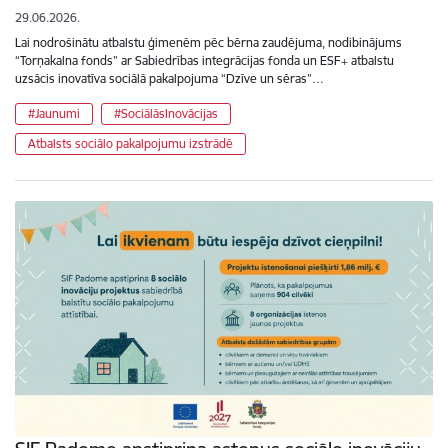
29.06.2026.
Lai nodrošinātu atbalstu ģimenēm pēc bērna zaudējuma, nodibinājums
“Torņakalna fonds” ar Sabiedrības integrācijas fonda un ESF+ atbalstu
uzsācis inovatīva sociālā pakalpojuma “Dzīve un sēras”…
#Jaunumi
#SociālāsInovācijas
Atbalsts sociālo pakalpojumu izstrādē