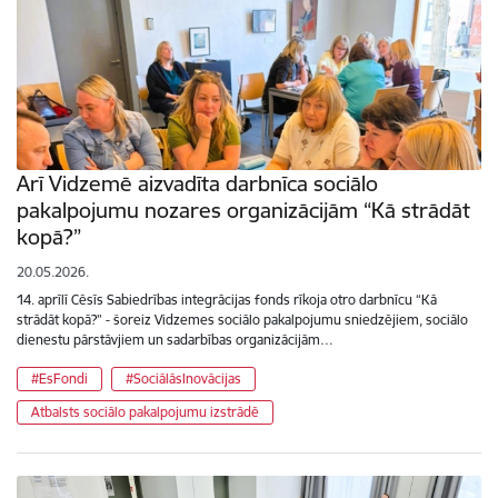
Arī Vidzemē aizvadīta darbnīca sociālo
pakalpojumu nozares organizācijām “Kā strādāt
kopā?”
20.05.2026.
14. aprīlī Cēsīs Sabiedrības integrācijas fonds rīkoja otro darbnīcu “Kā
strādāt kopā?” - šoreiz Vidzemes sociālo pakalpojumu sniedzējiem, sociālo
dienestu pārstāvjiem un sadarbības organizācijām…
#EsFondi
#SociālāsInovācijas
Atbalsts sociālo pakalpojumu izstrādē