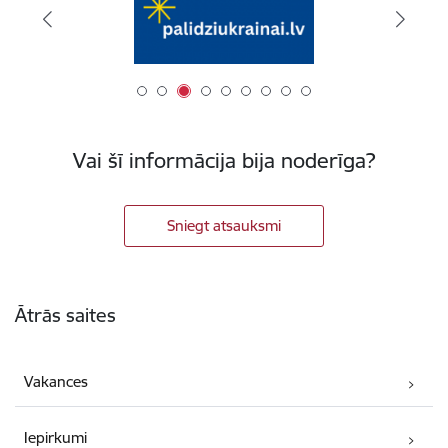
Vai šī informācija bija noderīga?
Sniegt atsauksmi
Kājene
Ātrās saites
Vakances
Iepirkumi