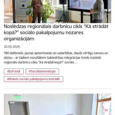
Noslēdzas reģionālais darbnīcu cikls “Kā strādāt
kopā?” sociālo pakalpojumu nozares
organizācijām
20.05.2026.
190 dalībnieki, jaunas apņemšanās un sadarbības, daudz vērtīgu sarunu un
atziņu – ar šādiem rezultātiem Sabiedrības integrācijas fonds noslēdz
reģionālo darbnīcu ciklu “Kā strādāt kopā?” sociālo…
#EsFondi
#SociālāsInovācijas
Atbalsts sociālo pakalpojumu izstrādē