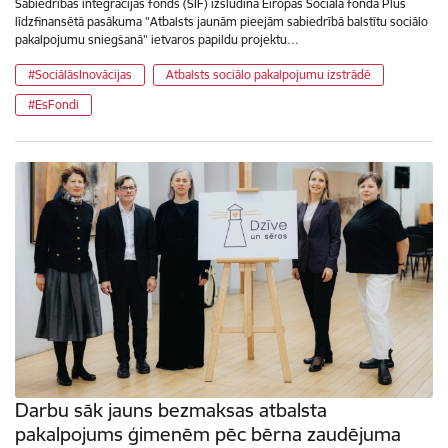
Sabiedrības integrācijas fonds (SIF) izsludina Eiropas Sociālā fonda Plus
līdzfinansētā pasākuma "Atbalsts jaunām pieejām sabiedrībā balstītu sociālo
pakalpojumu sniegšanā" ietvaros papildu projektu…
#SociālāsInovācijas
Atbalsts sociālo pakalpojumu izstrādē
#EsFondi
Darbu sāk jauns bezmaksas atbalsta
pakalpojums ģimenēm pēc bērna zaudējuma