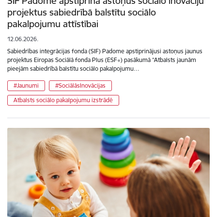
SIF Padome apstiprina astoņus sociālo inovāciju
projektus sabiedrībā balstītu sociālo
pakalpojumu attīstībai
12.06.2026.
Sabiedrības integrācijas fonda (SIF) Padome apstiprinājusi astoņus jaunus
projektus Eiropas Sociālā fonda Plus (ESF+) pasākumā “Atbalsts jaunām
pieejām sabiedrībā balstītu sociālo pakalpojumu…
#Jaunumi
#SociālāsInovācijas
Atbalsts sociālo pakalpojumu izstrādē