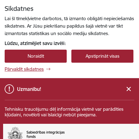
Pāriet uz lapas saturu
Sīkdatnes
Spied
lai meklētu
Enter
Lai šī tīmekļvietne darbotos, tā izmanto obligāti nepieciešamās
sīkdatnes. Ar Jūsu piekrišanu papildus šajā vietnē var tikt
izmantotas statistikas un sociālo mediju sīkdatnes.
Lūdzu, atzīmējiet savu izvēli:
Noraidīt
Apstiprināt visas
Pārvaldīt sīkdatnes
Uzmanību!
Tehnisku traucējumu dēļ informācija vietnē var parādīties
kļūdaini, novēloti vai īslaicīgi nebūt pieejama.