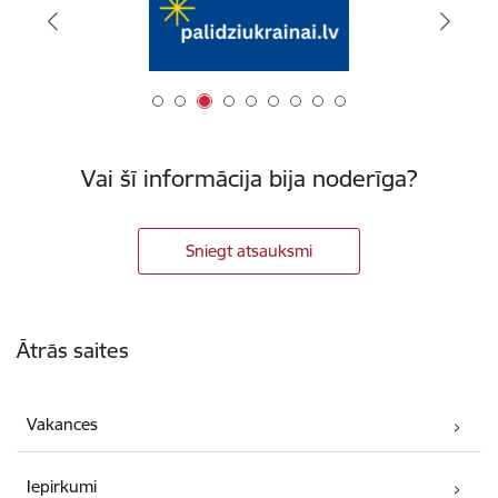
Vai šī informācija bija noderīga?
Sniegt atsauksmi
Kājene
Ātrās saites
Vakances
Iepirkumi