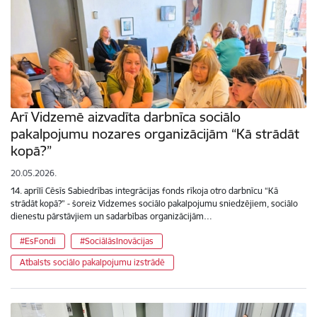
Arī Vidzemē aizvadīta darbnīca sociālo
pakalpojumu nozares organizācijām “Kā strādāt
kopā?”
20.05.2026.
14. aprīlī Cēsīs Sabiedrības integrācijas fonds rīkoja otro darbnīcu “Kā
strādāt kopā?” - šoreiz Vidzemes sociālo pakalpojumu sniedzējiem, sociālo
dienestu pārstāvjiem un sadarbības organizācijām…
#EsFondi
#SociālāsInovācijas
Atbalsts sociālo pakalpojumu izstrādē