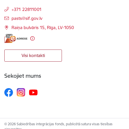
+371 22811001
E-pasts:
pasts@sif.gov.lv
Raiņa bulvāris 15, Rīga, LV-1050
Visi kontakti
Sekojiet mums
© 2026 Sabiedrības integrācijas fonds, publicētā satura visas tiesības