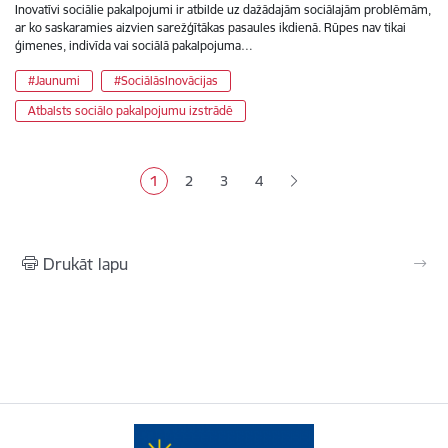
Inovatīvi sociālie pakalpojumi ir atbilde uz dažādajām sociālajām problēmām,
ar ko saskaramies aizvien sarežģītākas pasaules ikdienā. Rūpes nav tikai
ģimenes, indivīda vai sociālā pakalpojuma…
#Jaunumi
#SociālāsInovācijas
Atbalsts sociālo pakalpojumu izstrādē
Lapošana
1
2
3
4
Pašreizējā lapa
Lapa
Lapa
Lapa
Drukāt lapu