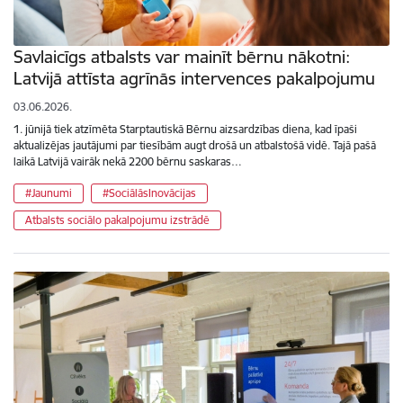
Savlaicīgs atbalsts var mainīt bērnu nākotni:
Latvijā attīsta agrīnās intervences pakalpojumu
03.06.2026.
1. jūnijā tiek atzīmēta Starptautiskā Bērnu aizsardzības diena, kad īpaši
aktualizējas jautājumi par tiesībām augt drošā un atbalstošā vidē. Tajā pašā
laikā Latvijā vairāk nekā 2200 bērnu saskaras…
#Jaunumi
#SociālāsInovācijas
Atbalsts sociālo pakalpojumu izstrādē