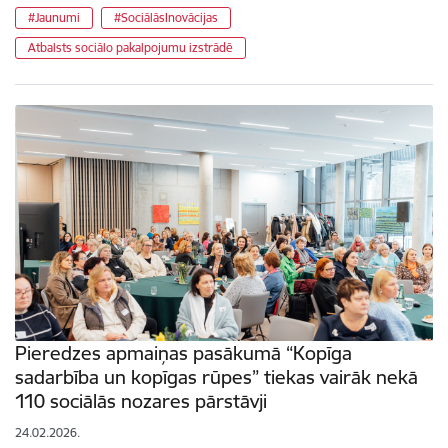
#Jaunumi
#SociālāsInovācijas
Atbalsts sociālo pakalpojumu izstrādē
Pieredzes apmaiņas pasākumā “Kopīga
sadarbība un kopīgas rūpes” tiekas vairāk nekā
110 sociālās nozares pārstāvji
24.02.2026.