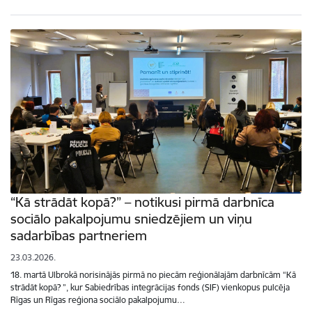
“Kā strādāt kopā?” – notikusi pirmā darbnīca
sociālo pakalpojumu sniedzējiem un viņu
sadarbības partneriem
23.03.2026.
18. martā Ulbrokā norisinājās pirmā no piecām reģionālajām darbnīcām “Kā
strādāt kopā? ”, kur Sabiedrības integrācijas fonds (SIF) vienkopus pulcēja
Rīgas un Rīgas reģiona sociālo pakalpojumu…