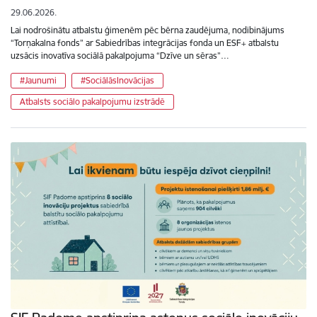
29.06.2026.
Lai nodrošinātu atbalstu ģimenēm pēc bērna zaudējuma, nodibinājums
“Torņakalna fonds” ar Sabiedrības integrācijas fonda un ESF+ atbalstu
uzsācis inovatīva sociālā pakalpojuma “Dzīve un sēras”…
#Jaunumi
#SociālāsInovācijas
Atbalsts sociālo pakalpojumu izstrādē