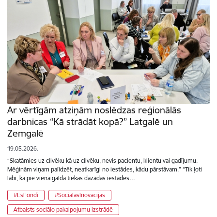
Ar vērtīgām atziņām noslēdzas reģionālās
darbnīcas “Kā strādāt kopā?” Latgalē un
Zemgalē
19.05.2026.
“Skatāmies uz cilvēku kā uz cilvēku, nevis pacientu, klientu vai gadījumu.
Mēģinām viņam palīdzēt, neatkarīgi no iestādes, kādu pārstāvam.” “Tik ļoti
labi, ka pie viena galda tiekas dažādas iestādes…
#EsFondi
#SociālāsInovācijas
Atbalsts sociālo pakalpojumu izstrādē