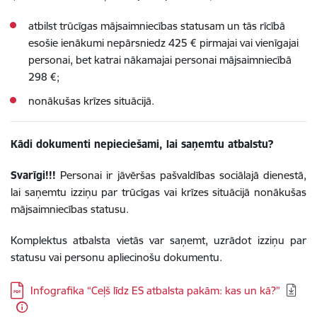
atbilst trūcīgas mājsaimniecības statusam un tās rīcībā
esošie ienākumi nepārsniedz 425 € pirmajai vai vienīgajai
personai, bet katrai nākamajai personai mājsaimniecībā
298 €;
nonākušas krīzes situācijā.
Kādi dokumenti nepieciešami, lai saņemtu atbalstu?
Svarīgi!!!
Personai ir jāvēršas pašvaldības sociālajā dienestā,
lai saņemtu izziņu par trūcīgas vai krīzes situācijā nonākušas
mājsaimniecības statusu.
Komplektus atbalsta vietās var saņemt, uzrādot izziņu par
statusu vai personu apliecinošu dokumentu.
Lejupielādēt:
Infografika “Ceļš līdz ES atbalsta pakām: kas un kā?”