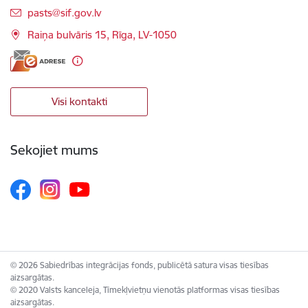
E-pasts:
pasts@sif.gov.lv
Raiņa bulvāris 15, Rīga, LV-1050
Visi kontakti
Sekojiet mums
© 2026 Sabiedrības integrācijas fonds, publicētā satura visas tiesības
aizsargātas.
© 2020 Valsts kanceleja, Tīmekļvietņu vienotās platformas visas tiesības
aizsargātas.