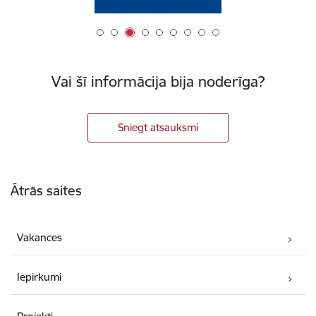
Vai šī informācija bija noderīga?
Sniegt atsauksmi
Kājene
Ātrās saites
Vakances
Iepirkumi