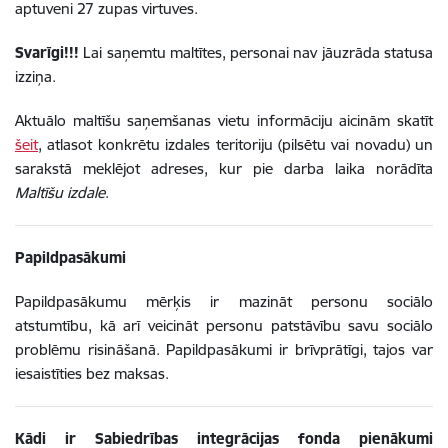
aptuveni 27 zupas virtuves.
Svarīgi!!!
Lai saņemtu maltītes, personai nav jāuzrāda statusa
izziņa.
Aktuālo maltīšu saņemšanas vietu informāciju aicinām skatīt
šeit
,
atlasot konkrētu izdales teritoriju (pilsētu vai novadu) un
sarakstā meklējot adreses, kur pie darba laika norādīta
Maltīšu izdale
.
Papildpasākumi
Papildpasākumu mērķis ir mazināt personu sociālo
atstumtību, kā arī veicināt personu patstāvību savu sociālo
problēmu risināšanā. Papildpasākumi ir brīvprātīgi, tajos var
iesaistīties bez maksas.
Kādi ir Sabiedrības integrācijas fonda pienākumi