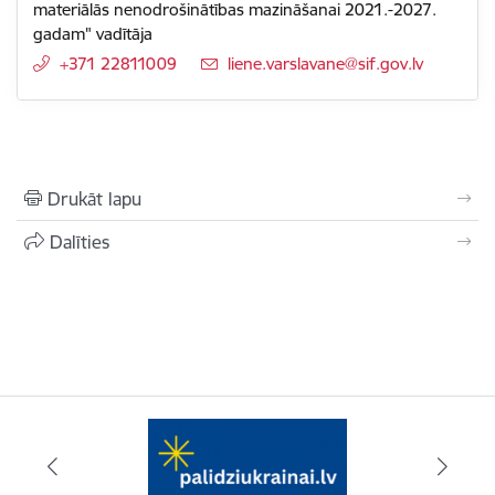
materiālās nenodrošinātības mazināšanai 2021.-2027.
gadam" vadītāja
+371 22811009
E-pasts:
liene.varslavane@sif.gov.lv
Drukāt lapu
Dalīties