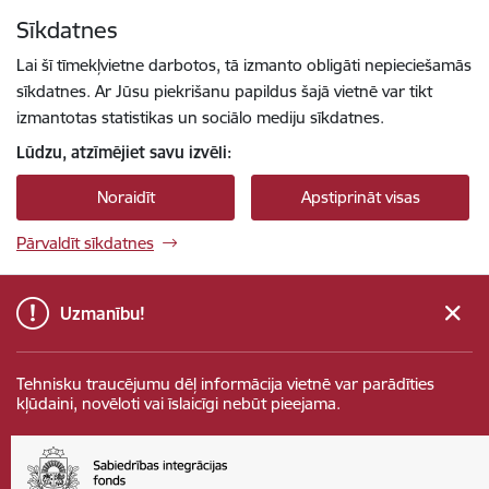
Pāriet uz lapas saturu
Sīkdatnes
Spied
lai meklētu
Enter
Lai šī tīmekļvietne darbotos, tā izmanto obligāti nepieciešamās
sīkdatnes. Ar Jūsu piekrišanu papildus šajā vietnē var tikt
izmantotas statistikas un sociālo mediju sīkdatnes.
Lūdzu, atzīmējiet savu izvēli:
Noraidīt
Apstiprināt visas
Pārvaldīt sīkdatnes
Uzmanību!
Tehnisku traucējumu dēļ informācija vietnē var parādīties
kļūdaini, novēloti vai īslaicīgi nebūt pieejama.