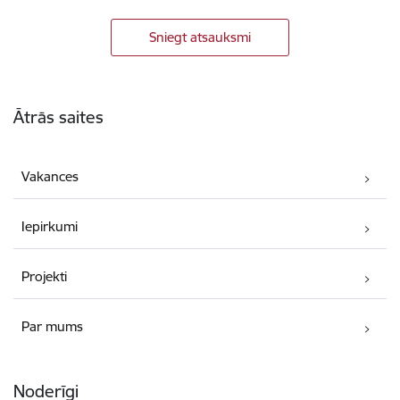
Sniegt atsauksmi
Kājene
Ātrās saites
Vakances
Iepirkumi
Projekti
Par mums
Noderīgi