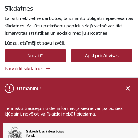
Pāriet uz lapas saturu
Sīkdatnes
Spied
lai meklētu
Enter
Lai šī tīmekļvietne darbotos, tā izmanto obligāti nepieciešamās
sīkdatnes. Ar Jūsu piekrišanu papildus šajā vietnē var tikt
izmantotas statistikas un sociālo mediju sīkdatnes.
Lūdzu, atzīmējiet savu izvēli:
Noraidīt
Apstiprināt visas
Pārvaldīt sīkdatnes
Uzmanību!
Tehnisku traucējumu dēļ informācija vietnē var parādīties
kļūdaini, novēloti vai īslaicīgi nebūt pieejama.