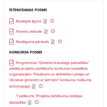
ĪSTENOŠANAS POSMS
Lejupielādēt:
Noslēgtie līgumi
Lejupielādēt:
Finanšu atskaite
Lejupielādēt:
Noslēguma pārskats
KONKURSA POSMS
Lejupielādēt:
Programmas “Ģimenei draudzīga pašvaldība”
atklāta projektu pieteikumu konkursa nevaldības
organizācijām “Pasākumi un aktivitātes Latvijas un
Ukrainas ģimenēm ar bērniem” konkursa nolikums
(informācijai)
Lejupielādēt:
1.pielikums: Projekta pieteikuma veidlapa
(jāaizpilda)