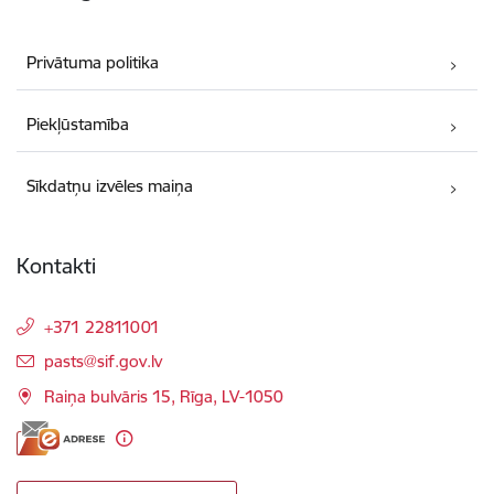
Privātuma politika
Piekļūstamība
Sīkdatņu izvēles maiņa
Kontakti
+371 22811001
E-pasts:
pasts@sif.gov.lv
Raiņa bulvāris 15, Rīga, LV-1050