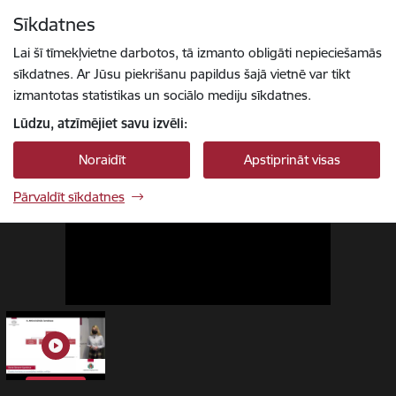
Pāriet uz lapas saturu
Sīkdatnes
1 / 1
Spied
lai meklētu
Enter
Lai šī tīmekļvietne darbotos, tā izmanto obligāti nepieciešamās
sīkdatnes. Ar Jūsu piekrišanu papildus šajā vietnē var tikt
izmantotas statistikas un sociālo mediju sīkdatnes.
Lūdzu, atzīmējiet savu izvēli:
Noraidīt
Apstiprināt visas
Pārvaldīt sīkdatnes