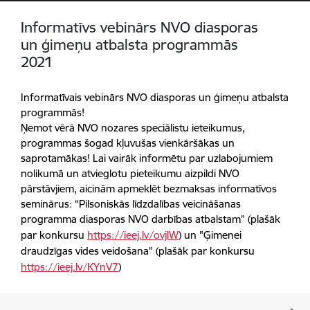
Informatīvs vebinārs NVO diasporas
un ģimeņu atbalsta programmās
2021
Informatīvais vebinārs NVO diasporas un ģimeņu atbalsta
programmās!
Ņemot vērā NVO nozares speciālistu ieteikumus,
programmas šogad kļuvušas vienkāršākas un
saprotamākas! Lai vairāk informētu par uzlabojumiem
nolikumā un atvieglotu pieteikumu aizpildi NVO
pārstāvjiem, aicinām apmeklēt bezmaksas informatīvos
seminārus: “Pilsoniskās līdzdalības veicināšanas
programma diasporas NVO darbības atbalstam” (plašāk
par konkursu
https://ieej.lv/ovjlW
​) un "Ģimenei
draudzīgas vides veidošana" (plašāk par konkursu
https://ieej.lv/KYnV7
​)