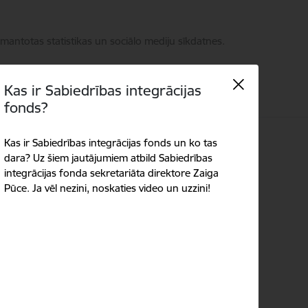
zmantotas statistikas un sociālo mediju sīkdatnes.
Kas ir Sabiedrības integrācijas
fonds?
takti
Kas ir Sabiedrības integrācijas fonds un ko tas
Language
Meklēt
Piekļūstamība
dara? Uz šiem jautājumiem atbild Sabiedrības
integrācijas fonda sekretariāta direktore Zaiga
Pūce. Ja vēl nezini, noskaties video un uzzini!