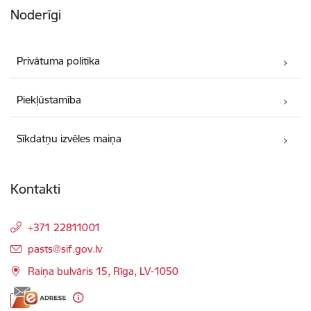
Noderīgi
Privātuma politika
Piekļūstamība
Sīkdatņu izvēles maiņa
Kontakti
+371 22811001
E-pasts:
pasts@sif.gov.lv
Raiņa bulvāris 15, Rīga, LV-1050