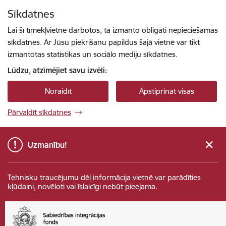
Pāriet uz lapas saturu
Sīkdatnes
Spied
lai meklētu
Enter
Lai šī tīmekļvietne darbotos, tā izmanto obligāti nepieciešamās
sīkdatnes. Ar Jūsu piekrišanu papildus šajā vietnē var tikt
izmantotas statistikas un sociālo mediju sīkdatnes.
Lūdzu, atzīmējiet savu izvēli:
Noraidīt
Apstiprināt visas
Pārvaldīt sīkdatnes
Uzmanību!
Tehnisku traucējumu dēļ informācija vietnē var parādīties
kļūdaini, novēloti vai īslaicīgi nebūt pieejama.