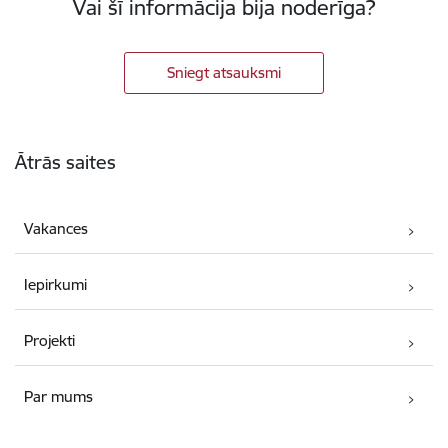
Vai šī informācija bija noderīga?
Sniegt atsauksmi
Kājene
Ātrās saites
Vakances
Iepirkumi
Projekti
Par mums