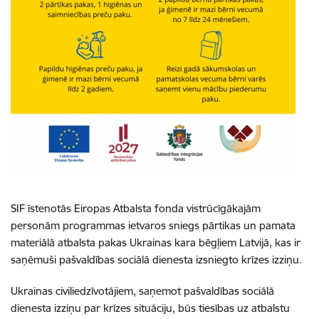
SIF īstenotās Eiropas Atbalsta fonda vistrūcīgākajām
personām programmas ietvaros sniegs pārtikas un pamata
materiālā atbalsta pakas Ukrainas kara bēgļiem Latvijā, kas ir
saņēmuši pašvaldības sociālā dienesta izsniegto krīzes izziņu.
Ukrainas civiliedzīvotājiem, saņemot pašvaldības sociālā
dienesta izziņu par krīzes situāciju, būs tiesības uz atbalstu