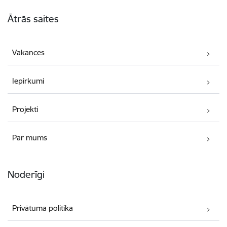
Kājene
Ātrās saites
Vakances
Iepirkumi
Projekti
Par mums
Noderīgi
Privātuma politika