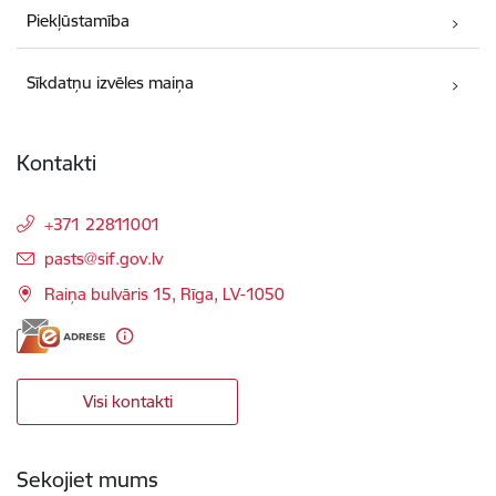
Piekļūstamība
Sīkdatņu izvēles maiņa
Kontakti
+371 22811001
E-pasts:
pasts@sif.gov.lv
Raiņa bulvāris 15, Rīga, LV-1050
Visi kontakti
Sekojiet mums