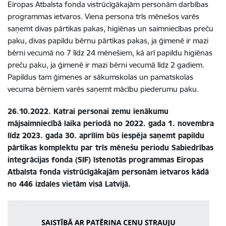
Eiropas Atbalsta fonda vistrūcīgākajām personām darbības
programmas ietvaros. Viena persona trīs mēnešos varēs
saņemt divas pārtikas pakas, higiēnas un saimniecības preču
paku, divas papildu bērnu pārtikas pakas, ja ģimenē ir mazi
bērni vecumā no 7 līdz 24 mēnešiem, kā arī papildu higiēnas
preču paku, ja ģimenē ir mazi bērni vecumā līdz 2 gadiem.
Papildus tam ģimenes ar sākumskolas un pamatskolas
vecuma bērniem varēs saņemt mācību piederumu paku.
26.10.2022. Katrai personai zemu ienākumu
mājsaimniecībā laika periodā no 2022. gada 1. novembra
līdz 2023. gada 30. aprīlim būs iespēja saņemt papildu
pārtikas komplektu par trīs mēnešu periodu Sabiedrības
integrācijas fonda (SIF) īstenotās programmas Eiropas
Atbalsta fonda vistrūcīgākajām personām ietvaros kādā
no 446 izdales vietām visā Latvijā.