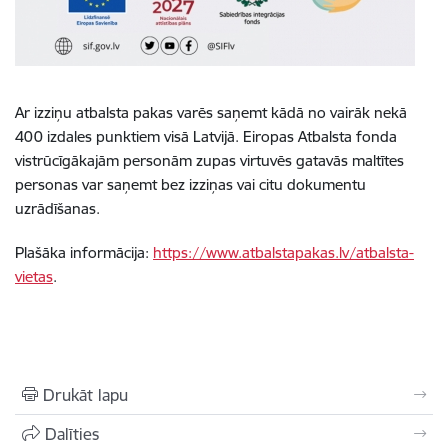
Ar izziņu atbalsta pakas varēs saņemt kādā no vairāk nekā
400 izdales punktiem visā Latvijā. Eiropas Atbalsta fonda
vistrūcīgākajām personām zupas virtuvēs gatavās maltītes
personas var saņemt bez izziņas vai citu dokumentu
uzrādīšanas.
Plašāka informācija:
https://www.atbalstapakas.lv/atbalsta-
vietas
.
Drukāt lapu
Dalīties