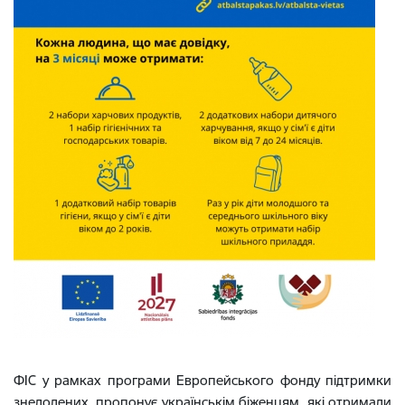
ФІС у рамках програми Европейського фонду підтримки
знедолених, пропонує українськім біженцям, які отримали