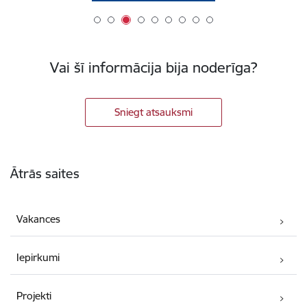
Vai šī informācija bija noderīga?
Sniegt atsauksmi
Kājene
Ātrās saites
Vakances
Iepirkumi
Projekti