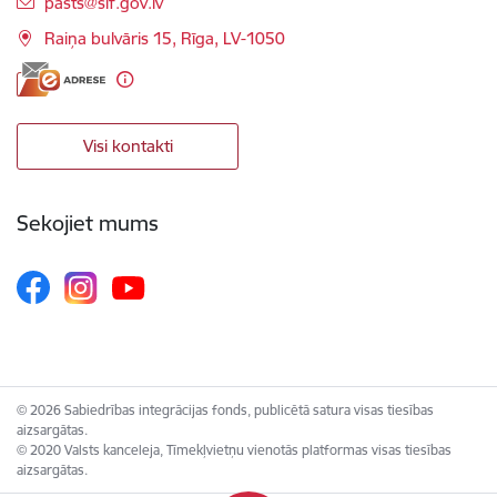
E-pasts:
pasts@sif.gov.lv
Raiņa bulvāris 15, Rīga, LV-1050
Visi kontakti
Sekojiet mums
© 2026 Sabiedrības integrācijas fonds, publicētā satura visas tiesības
aizsargātas.
© 2020 Valsts kanceleja, Tīmekļvietņu vienotās platformas visas tiesības
aizsargātas.