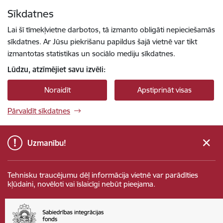
Pāriet uz lapas saturu
Sīkdatnes
Spied
lai meklētu
Enter
Lai šī tīmekļvietne darbotos, tā izmanto obligāti nepieciešamās
sīkdatnes. Ar Jūsu piekrišanu papildus šajā vietnē var tikt
izmantotas statistikas un sociālo mediju sīkdatnes.
Lūdzu, atzīmējiet savu izvēli:
Noraidīt
Apstiprināt visas
Pārvaldīt sīkdatnes
Uzmanību!
Tehnisku traucējumu dēļ informācija vietnē var parādīties
kļūdaini, novēloti vai īslaicīgi nebūt pieejama.