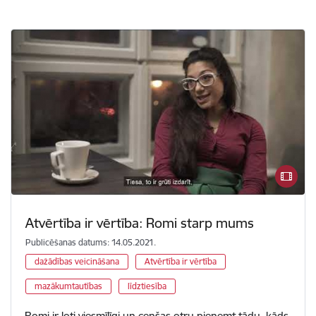
Atvērtība ir vērtība: Romi starp mums
Publicēšanas datums: 14.05.2021.
dažādības veicināšana
Atvērtība ir vērtība
mazākumtautības
līdztiesība
Romi ir ļoti viesmīlīgi un cenšas otru pieņemt tādu, kāds