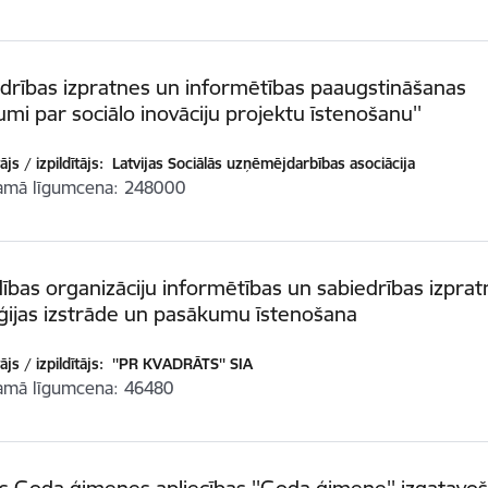
edrības izpratnes un informētības paaugstināšanas
mi par sociālo inovāciju projektu īstenošanu''
js / izpildītājs:
Latvijas Sociālās uzņēmējdarbības asociācija
amā līgumcena
248000
ības organizāciju informētības un sabiedrības izpra
ģijas izstrāde un pasākumu īstenošana
js / izpildītājs:
''PR KVADRĀTS'' SIA
amā līgumcena
46480
as Goda ģimenes apliecības ''Goda ģimene'' izgatavo