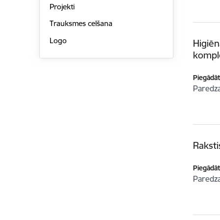
Projekti
Trauksmes celšana
Logo
Higiēn
kompl
Piegādātā
Paredz
Rakst
Piegādātā
Paredz