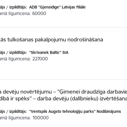
js / izpildītājs:
ADB ''Gjensidige'' Latvijas filiāle
amā līgumcena
60000
kās tulkošanas pakalpojumu nodrošināšana
js / izpildītājs:
''Skrivanek Baltic'' SIA
amā līgumcena
227000
 devēju novērtējumu – ''Ģimenei draudzīga darbavie
dībā ir spēks'' – darba devēju (dalībnieku) izvērtēšana
js / izpildītājs:
''Ventspils Augsto tehnoloģiju parks'' Nodibinājums
amā līgumcena
100000