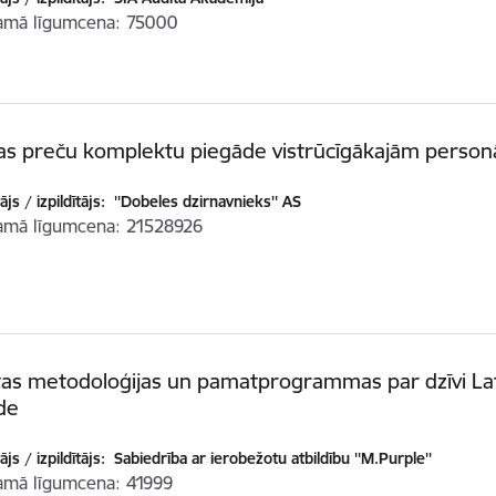
amā līgumcena
75000
kas preču komplektu piegāde vistrūcīgākajām perso
js / izpildītājs:
''Dobeles dzirnavnieks'' AS
amā līgumcena
21528926
as metodoloģijas un pamatprogrammas par dzīvi Lat
de
js / izpildītājs:
Sabiedrība ar ierobežotu atbildību ''M.Purple''
amā līgumcena
41999