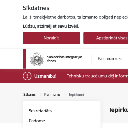
Pāriet uz lapas saturu
Sīkdatnes
Lai šī tīmekļvietne darbotos, tā izmanto obligāti nepiec
Lūdzu, atzīmējiet savu izvēli:
Noraidīt
Apstiprināt visas
Par mums
Uzmanību!
Tehnisku traucējumu dēļ informāci
Sākums
Par mums
Iepirkumi
Iepirk
Sekretariāts
Padome