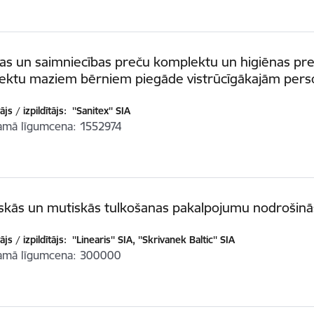
as un saimniecības preču komplektu un higiēnas pr
ektu maziem bērniem piegāde vistrūcīgākajām per
js / izpildītājs:
''Sanitex'' SIA
amā līgumcena
1552974
iskās un mutiskās tulkošanas pakalpojumu nodrošin
js / izpildītājs:
''Linearis'' SIA, ''Skrivanek Baltic'' SIA
amā līgumcena
300000