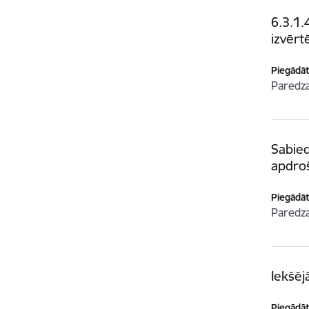
6.3.1.
izvērt
Piegādātā
Paredz
Sabied
apdro
Piegādātā
Paredz
Iekšēj
Piegādātā