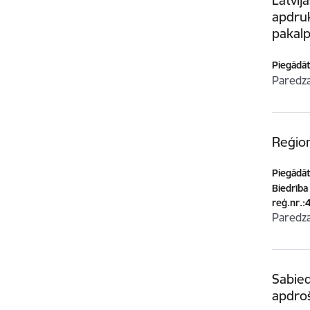
apdruk
pakal
Piegādātā
Paredz
Reģion
Piegādātā
Biedrība
reģ.nr.
Paredz
Sabied
apdro