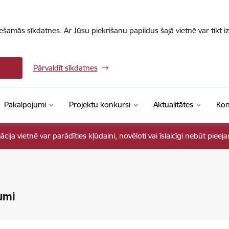
iešamās sīkdatnes. Ar Jūsu piekrišanu papildus šajā vietnē var tikt i
Pārvaldīt sīkdatnes
Pakalpojumi
Projektu konkursi
Aktualitātes
Kon
ja vietnē var parādīties kļūdaini, novēloti vai īslaicīgi nebūt pieej
umi