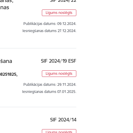
anas
Līgums noslēgts
Publikācijas datums:
09.12.2024.
Iesniegšanas datums
27.12.2024.
āšana
SIF 2024/19 ESF
Līgums noslēgts
008251825,
Publikācijas datums:
29.11.2024.
Iesniegšanas datums
07.01.2025.
SIF 2024/14
Līgums noslēgts