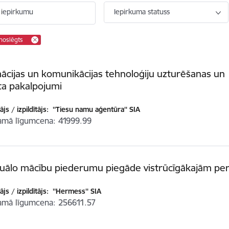
 iepirkumu
Iepirkuma statuss
noslēgts
ācijas un komunikācijas tehnoloģiju uzturēšanas un
ta pakalpojumi
js / izpildītājs:
''Tiesu namu aģentūra'' SIA
amā līgumcena
41999.99
iduālo mācību piederumu piegāde vistrūcīgākajām p
js / izpildītājs:
''Hermess'' SIA
amā līgumcena
256611.57