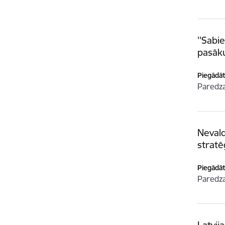
''Sabi
pasāku
Piegādātā
Paredz
Nevald
stratē
Piegādātā
Paredz
Latvij