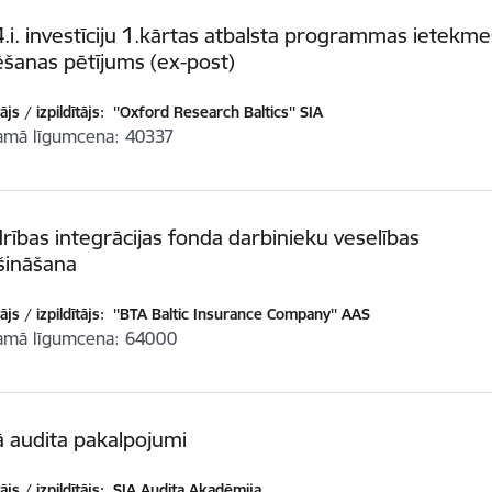
4.i. investīciju 1.kārtas atbalsta programmas ietekme
ēšanas pētījums (ex-post)
js / izpildītājs:
''Oxford Research Baltics'' SIA
amā līgumcena
40337
rības integrācijas fonda darbinieku veselības
šināšana
js / izpildītājs:
''BTA Baltic Insurance Company'' AAS
amā līgumcena
64000
ā audita pakalpojumi
js / izpildītājs:
SIA Audita Akadēmija