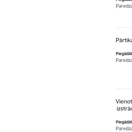
Paredz
Pārti
Piegādātā
Paredz
Vienot
izstrā
Piegādātā
Paredz