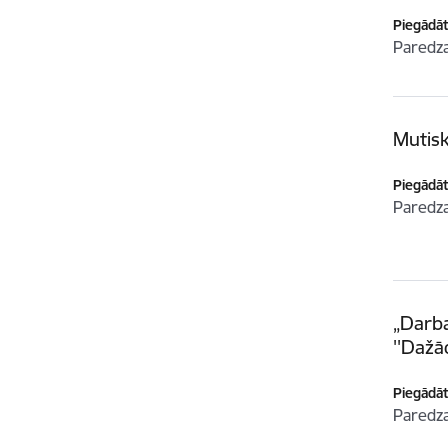
Piegādātā
Paredz
Mutis
Piegādātā
Paredz
„Darba
''Dažā
Piegādātā
Paredz