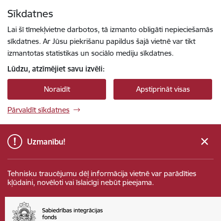
Pāriet uz lapas saturu
Sīkdatnes
Spied
lai meklētu
Enter
Lai šī tīmekļvietne darbotos, tā izmanto obligāti nepieciešamās
sīkdatnes. Ar Jūsu piekrišanu papildus šajā vietnē var tikt
izmantotas statistikas un sociālo mediju sīkdatnes.
Lūdzu, atzīmējiet savu izvēli:
Noraidīt
Apstiprināt visas
Pārvaldīt sīkdatnes
Uzmanību!
Tehnisku traucējumu dēļ informācija vietnē var parādīties
kļūdaini, novēloti vai īslaicīgi nebūt pieejama.