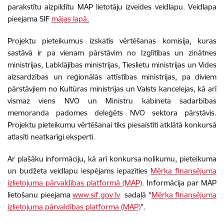
parakstītu aizpildītu MAP lietotāju izveides veidlapu. Veidlapa
pieejama SIF
mājas lapā
.
Projektu pieteikumus izskatīs vērtēšanas komisija, kuras
sastāvā ir pa vienam pārstāvim no Izglītības un zinātnes
ministrijas, Labklājības ministrijas, Tieslietu ministrijas un Vides
aizsardzības un reģionālās attīstības ministrijas, pa diviem
pārstāvjiem no Kultūras ministrijas un Valsts kancelejas, kā arī
vismaz viens NVO un Ministru kabineta sadarbības
memoranda padomes deleģēts NVO sektora pārstāvis.
Projektu pieteikumu vērtēšanai tiks piesaistīti atklātā konkursā
atlasīti neatkarīgi eksperti.
Ar plašāku informāciju, kā arī konkursa nolikumu, pieteikuma
un budžeta veidlapu iespējams iepazīties
Mērķa finansējuma
izlietojuma pārvaldības platformā (MAP)
. Informācija par MAP
lietošanu pieejama
www.sif.gov.lv
sadaļā “
Mērķa finansējuma
izlietojuma pārvaldības platforma (MAP)
".