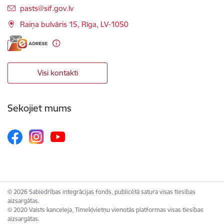
E-pasts:
pasts@sif.gov.lv
Raiņa bulvāris 15, Rīga, LV-1050
Visi kontakti
Sekojiet mums
© 2026 Sabiedrības integrācijas fonds, publicētā satura visas tiesības
aizsargātas.
© 2020 Valsts kanceleja, Tīmekļvietņu vienotās platformas visas tiesības
aizsargātas.