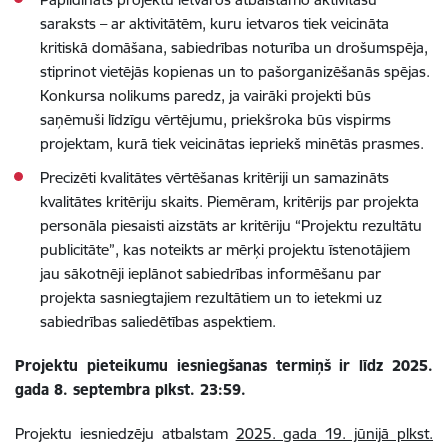
saraksts – ar aktivitātēm, kuru ietvaros tiek veicināta
kritiskā domāšana, sabiedrības noturība un drošumspēja,
stiprinot vietējās kopienas un to pašorganizēšanās spējas.
Konkursa nolikums paredz, ja vairāki projekti būs
saņēmuši līdzīgu vērtējumu, priekšroka būs vispirms
projektam, kurā tiek veicinātas iepriekš minētās prasmes.
Precizēti kvalitātes vērtēšanas kritēriji un samazināts
kvalitātes kritēriju skaits. Piemēram, kritērijs par projekta
personāla piesaisti aizstāts ar kritēriju “Projektu rezultātu
publicitāte”, kas noteikts ar mērķi projektu īstenotājiem
jau sākotnēji ieplānot sabiedrības informēšanu par
projekta sasniegtajiem rezultātiem un to ietekmi uz
sabiedrības saliedētības aspektiem.
Projektu pieteikumu iesniegšanas termiņš ir līdz 2025.
gada 8. septembra plkst. 23:59.
Projektu iesniedzēju atbalstam
2025. gada 19. jūnijā plkst.