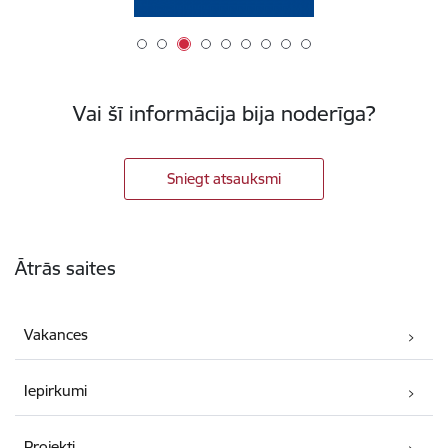
Vai šī informācija bija noderīga?
Sniegt atsauksmi
Kājene
Ātrās saites
Vakances
Iepirkumi
Projekti