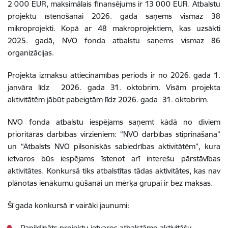
2 000 EUR, maksimālais finansējums ir 13 000 EUR.
Atbalstu
projektu īstenošanai 2026. gadā saņems vismaz 38
mikroprojekti. Kopā ar 48 makroprojektiem, kas uzsākti
2025. gadā, NVO fonda atbalstu saņems vismaz 86
organizācijas.
Projekta izmaksu attiecināmības periods ir no 2026. gada 1.
janvāra līdz
2026. gada 31. oktobrim. Visām projekta
aktivitātēm jābūt pabeigtām līdz 2026. gada
31. oktobrim.
NVO fonda atbalstu iespējams saņemt kādā no diviem
prioritārās darbības virzieniem: “NVO darbības stiprināšana”
un “Atbalsts NVO pilsoniskās sabiedrības aktivitātēm”, kura
ietvaros būs iespējams īstenot arī interešu pārstāvības
aktivitātes.
Konkursā tiks atbalstītas tādas aktivitātes, kas nav
plānotas ienākumu gūšanai un mērķa grupai ir bez maksas.
Šī gada konkursā ir vairāki jaunumi:
Papildināts projektu ietvaros atbalstāmo aktivitāšu