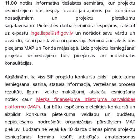
11.00 notiks informatīvs tiešaistes seminārs
, kur projektu
iesniedzējiem būs iespēja uzdot jautājumus par konkursa
nosacījumiem un projektu pieteikumu
sagatavošanu. Pieteikties dalībai seminārā iespējams, rakstot
uz e-pastu
inga.liepa@sif.gov.lv
un
norādot savu vārdu un
uzvārdu, kā arī pārstāvēto organizāciju. Semināra ieraksts būs
pieejams MAP un Fonda mājaslapā. Līdz projektu iesniegšanai
projektu iesniedzējiem būs pieejamas arī individuālas
konsultācijas.
Atgādinām, ka viss SIF projektu konkursu cikls – pieteikuma
iesniegšana, saziņa, statusa informācija, vērtēšanas procesa
rezultāti, līgumi, veiktie maksājumi, atskaišu iesniegšana
notiek caur
Mērķa finansējuma izlietojuma pārvaldības
platformu (MAP)
.
Lai būtu iespējams pieteikties konkursā un
aizpildīt konkursa pieteikuma veidlapu un budžetu,
nepieciešams nodrošināt organizācijas pārstāvjiem MAP
piekļuvi. Lūdzam ne vēlāk kā 10 darba dienas pirms projektu
iesniegšanas termiņa iesūtīt atbildīgās amatpersonas