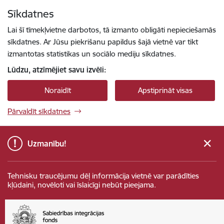
Pāriet uz lapas saturu
Sīkdatnes
Spied
lai meklētu
Enter
Lai šī tīmekļvietne darbotos, tā izmanto obligāti nepieciešamās
sīkdatnes. Ar Jūsu piekrišanu papildus šajā vietnē var tikt
izmantotas statistikas un sociālo mediju sīkdatnes.
Lūdzu, atzīmējiet savu izvēli:
Noraidīt
Apstiprināt visas
Pārvaldīt sīkdatnes
Uzmanību!
Tehnisku traucējumu dēļ informācija vietnē var parādīties
kļūdaini, novēloti vai īslaicīgi nebūt pieejama.