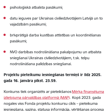
psiholoģiskā atbalsta pasākumi;
datu ieguves par Ukrainas civiliedzīvotājiem Latvijā un to
vajadzībām pasākumi;
brīvprātīgā darba kustības attīstības un koordinēšanas
pasākumi;
NVO darbības nodrošināšana pakalpojumu un atbalsta
sniegšanai Ukrainas civiliedzīvotājiem, t.sk. telpu
nodrošināšana palīdzības sniegšanai.
Projektu pieteikumu iesniegšanas termiņš ir līdz 2025.
gada 16. janvāra plkst. 23.59.
Konkurss tiek organizēts ar pieteikšanos
Mērķa finansējuma
izlietojuma pārvaldības platformā (MAP)
. Kopš 2023. gada
nogales viss Fonda projektu konkursu cikls – pieteikuma
iesniegšana, saziņa, statusa informācija, vērtēšanas procesa