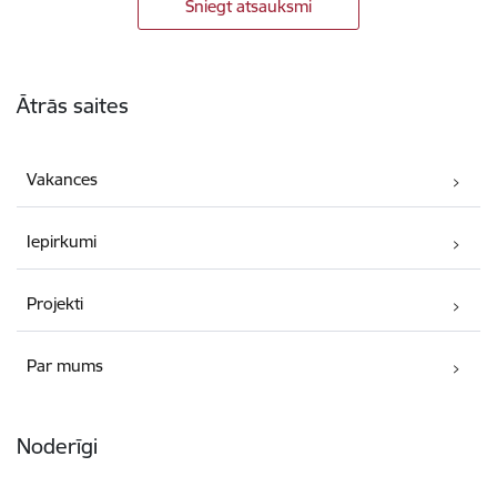
Sniegt atsauksmi
Kājene
Ātrās saites
Vakances
Iepirkumi
Projekti
Par mums
Noderīgi