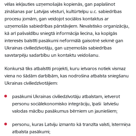
vēlas iekļauties uzņemošajās kopienās, gan paplašinot
zināšanas par Latvijas vēsturi, kultūrtelpu u.c. sabiedrības
procesu jomām, gan veidojot sociālos kontaktus ar
uzņemošās sabiedrības pārstāvjiem. Nevalstisko organizāciju,
kā arī pašvaldību sniegtā informācija liecina, ka kopīgās
interesēs balstīti pasākumi neformālā gaisotnē sekmē gan
Ukrainas civiliedzīvotāju, gan uzņemošās sabiedrības
savstarpēju sadarbību un kontaktu veidošanu.
Konkursā tiks atbalstīti projekti, kuru ietvaros notiek vismaz
viena no šādām darbībām, kas nodrošina atbalsta sniegšanu
Ukrainas civiliedzīvotājiem:
pasākumi Ukrainas civiliedzīvotāju atbalstam, ietverot
personu sociālekonomisko integrāciju, īpaši latviešu
valodas mācību pasākumus bērniem un jauniešiem;
personu, kuras Latviju izmanto kā tranzīta valsti, īstermiņa
atbalsta pasākumi;