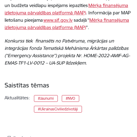
un budžeta veidlapu iespējams iepazīties
Mērķa finansējuma
izlietojuma pārvaldības platformā (MAP)
. Informācija par MAP
lietošanu pieejama
www.sif.gov.lv
sadaļā “
Mērķa finansējuma
izlietojuma pārvaldības platforma (MAP)
".
Konkurss tiek finansēts no Patvēruma, migrācijas un
integrācijas fonda Tematiskā Mehānisma Ārkārtas palīdzības
(“Emergency Assistance”) projekta Nr. HOME-2022-AMIF-AG-
EMAS-TF1-LV-0012 – UA-SUP līdzekļiem.
Saistītas tēmas
Aktualitātes:
#Jaunumi
#NVO
#UkrainasCiviliedzīvotāji