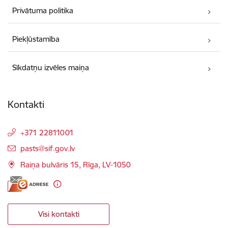
Privātuma politika
Piekļūstamība
Sīkdatņu izvēles maiņa
Kontakti
+371 22811001
E-pasts:
pasts@sif.gov.lv
Raiņa bulvāris 15, Rīga, LV-1050
Visi kontakti