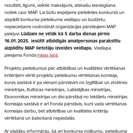
rezultāti, līgumi, veiktie maksājumi, atskaišu iesniegšana
notiek caur MAP. Lai būtu iespējams pieteikties konkursā un
aizpildīt konkursa pieteikuma veidlapu un budžetu,
nepieciešams nodrošināt organizācijas pārstāvjiem MAP
piekļuvi.
Lūdzam ne vēlāk kā 5 darba dienas pirms
16.01.2025. iesūtīt atbildīgās amatpersonas parakstītu
aizpildītu MAP lietotāju izveides veidlapu.
Veidlapa
pieejama Fonda
mājas lapā
.
Projektu pieteikumus pēc atbilstības un kvalitātes vērtēšanas
kritērijiem vērtē projektu pieteikumu vērtēšanas komisija,
kuras sastāvā ir pa vienam pārstāvim no Izglītības un zinātnes
ministrijas, Kultūras ministrijas, Labklājības ministrijas,
Ekonomikas ministrijas un divi pārstāvji no Iekšlietu ministrijas.
Komisijas sastāvā ir arī Fonda pārstāvis, kurš vada vērtēšanas
komisijas darbu, bet atbilstības un kvalitātes kritēriju
vērtēšanā un balsošanā nepiedalās.
Ar plašāku informāciju, kā arī konkursa nolikumu, pieteikuma